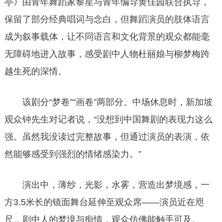
亭》由青年舞蹈家黎星与青年编导黄佳园联合执导，
保留了部分经典唱词与念白，但舞蹈演员的肢体语言
成为叙事载体，让不同语言和文化背景的观众都能毫
无障碍地进入故事，感受剧中人物杜丽娘与柳梦梅跨
越生死的深情。
该剧分“梦卷”“画卷”两部分。中场休息时，新加坡
观众钟先生对记者说，“没想到中国舞剧的表现力这么
强。虽然我没读过完整故事，但通过演员的表演，依
然能够感受到强烈的情绪感染力。”
演出中，薄纱，光影，水雾，营造出梦境感，一
方3.5米长的镜面舞台延伸至观众席——演员近在咫
尺，剧中人的梦境与痴情，观众仿佛能触手可及。