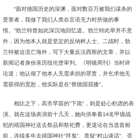
“面对德国历史的深渊，面对数百万被我们谋杀的
受害者，我做了我们人类在言语无力时所做的事
情。”勃兰特曾如此深沉地回忆道。勃兰特此举并不意
外，因为他本人就是坚定的反纳粹人士。二战时，勃
兰特被迫流亡海外，写下大量反法西斯的文章，并以
新闻记者身份亲历纽伦堡审判。《明镜周刊》当时评
论道：他认领了他本人无需承担的罪责，并乞求他无
需获得的宽恕，他实际是在“替德国屈膝”。
相比之下，高市早苗的“下跪”，则是处心积虑的表
演。就在这场表演前十几天，她向供奉着14名甲级战
犯的靖国神社送去祭品和祭祀费，更遑论在当选首相
前，连续多年去靖国神社“拜鬼”、质疑“村山谈话”、否