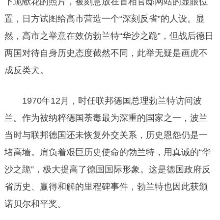
下跪献花的照片，被刻意放在首相官邸网站的显眼位
置，日方试图给高市营造一个“深刻反省”的人设。显
然，高市之举意在效仿勃兰特“华沙之跪”，但战后德日
两国对待自身历史态度截然不同，此举无疑是画虎不
成反类犬。
1970年12月，时任联邦德国总理勃兰特访问波
兰。作为被纳粹德国荼毒最为深重的国家之一，波兰
当时与联邦德国还未恢复外交关系，历史恩怨仍是一
堵高墙。肩负着艰巨历史使命的勃兰特，用真诚的“华
沙之跪”，极大提高了德国国际形象。这是德国政府反
省历史、赢得和解的里程碑事件，勃兰特也因此获颁
诺贝尔和平奖。