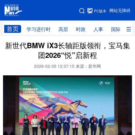
手机版
网站无障碍
PC版本
网站地图
首页
学习进行时
高层
时政
人事
国际
财
新世代BMW iX3长轴距版领衔，宝马集
学习进行时
高层
时政
人事
团2026“悦”启新程
国际
财经
网评
港澳
2026-02-05 12:37:15
来源：新华网
台湾
思客智库
全球连线
教育
科技
科创
量子
体育
文化
书画
健康
军事
访谈
视频
图片
政务
法律
中央文件
金融
汽车
食品
人居
信息化
数字经济