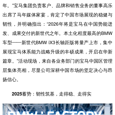
山东
河南
湖北
湖南
年。”宝马集团负责客户、品牌和销售业务的董事高乐
广东
广西
海南
重庆
出席了马年媒体家宴，肯定了中国市场展现的稳健与
四川
贵州
云南
西藏
韧性，并明确指出：“2026年将是宝马在中国势能迸
发、成果交付的新世代之年。本土化程度最高的BMW
陕西
甘肃
青海
宁夏
车型——新世代BMW iX3长轴距版将量产上市，集中
新疆
内蒙古
黑龙江
展现宝马体系能力战略升级的丰硕成果，开启在华新
篇章。”活动现场，来自各业务部门的宝马中国区管理
多语种频道
层集体亮相，尽显公司深耕中国市场的坚定决心与昂
English
Español
Français
عربى
扬信心。
Русский язык
日本語
한국어
2025蓄势：韧性筑基，走得稳、走得实
Deutsch
Português