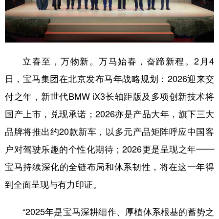
学术中国
乡村振兴
银龄
溯源中国
城市
旅游
能源
会展
立春至，万物新。万马始春，奋蹄新程。2月4
彩票
娱乐
时尚
悦读
日，宝马集团在北京发布马年战略规划：2026迎来交
公益
一带一路
亚太网
上市公司
付之年，新世代BMW iX3长轴距版及多项创新技术将
文化产业
国产上市，兑现承诺；2026亦是产品大年，旗下三大
品牌将推出约20款新车，以多元产品矩阵呼应中国客
地方频道
户对驾驶乐趣的个性化期待；2026更是呈现之年——
北京
天津
河北
山西
宝马持续深化的全链布局和体系韧性，将在这一年得
辽宁
吉林
上海
江苏
到全面呈现与有力印证。
浙江
安徽
福建
江西
“2025年是宝马深耕细作、厚植体系根基的蓄势之