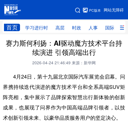
手机版
网站无障碍
PC版本
网站地图
首页
学习进行时
高层
时政
人事
国际
财
赛力斯何利扬：AI驱动魔方技术平台持
学习进行时
高层
时政
人事
续演进 引领高端出行
国际
财经
网评
港澳
2026-04-24 21:46:49
来源：新华网
台湾
思客智库
全球连线
教育
4月24日，第十九届北京国际汽车展览会启幕。问
科技
科创
量子
体育
界携持续迭代演进的魔方技术平台和全系高端SUV矩
文化
书画
健康
军事
阵亮相，集中展示了品牌探索智慧出行新体验的创新
访谈
视频
图片
政务
成果，也展现了问界作为中国高端品牌引领者，以技
法律
中央文件
金融
汽车
术创新引领未来、以豪华品质服务用户的坚定决心。
食品
人居
信息化
数字经济