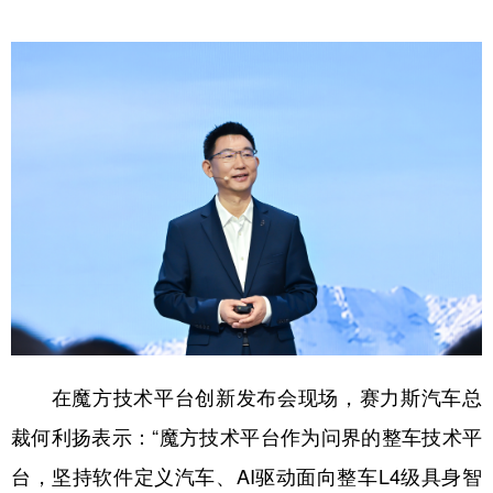
学术中国
乡村振兴
银龄
溯源中国
城市
旅游
能源
会展
彩票
娱乐
时尚
悦读
公益
一带一路
亚太网
上市公司
文化产业
地方频道
北京
天津
河北
山西
在魔方技术平台创新发布会现场，赛力斯汽车总
辽宁
吉林
上海
江苏
裁何利扬表示：“魔方技术平台作为问界的整车技术平
浙江
安徽
福建
江西
台，坚持软件定义汽车、AI驱动面向整车L4级具身智