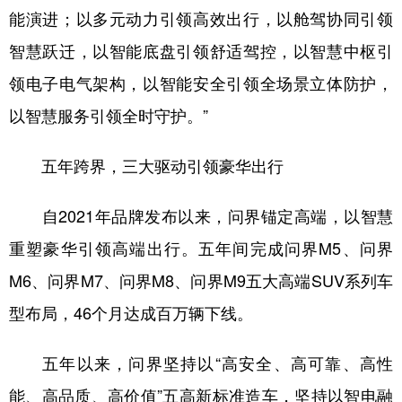
山东
河南
湖北
湖南
能演进；以多元动力引领高效出行，以舱驾协同引领
广东
广西
海南
重庆
智慧跃迁，以智能底盘引领舒适驾控，以智慧中枢引
四川
贵州
云南
西藏
领电子电气架构，以智能安全引领全场景立体防护，
以智慧服务引领全时守护。”
陕西
甘肃
青海
宁夏
新疆
内蒙古
黑龙江
五年跨界，三大驱动引领豪华出行
自2021年品牌发布以来，问界锚定高端，以智慧
多语种频道
重塑豪华引领高端出行。五年间完成问界M5、问界
English
Español
Français
عربى
M6、问界M7、问界M8、问界M9五大高端SUV系列车
Русский язык
日本語
한국어
型布局，46个月达成百万辆下线。
Deutsch
Português
五年以来，问界坚持以“高安全、高可靠、高性
能、高品质、高价值”五高新标准造车，坚持以智电融