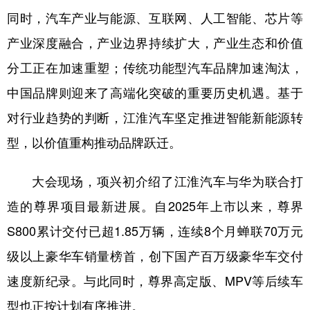
山东
河南
湖北
湖南
同时，汽车产业与能源、互联网、人工智能、芯片等
广东
广西
海南
重庆
产业深度融合，产业边界持续扩大，产业生态和价值
四川
贵州
云南
西藏
分工正在加速重塑；传统功能型汽车品牌加速淘汰，
陕西
甘肃
青海
宁夏
中国品牌则迎来了高端化突破的重要历史机遇。基于
对行业趋势的判断，江淮汽车坚定推进智能新能源转
新疆
内蒙古
黑龙江
型，以价值重构推动品牌跃迁。
多语种频道
大会现场，项兴初介绍了江淮汽车与华为联合打
English
Español
Français
عربى
造的尊界项目最新进展。自2025年上市以来，尊界
S800累计交付已超1.85万辆，连续8个月蝉联70万元
Русский язык
日本語
한국어
级以上豪华车销量榜首，创下国产百万级豪华车交付
Deutsch
Português
速度新纪录。与此同时，尊界高定版、MPV等后续车
型也正按计划有序推进。