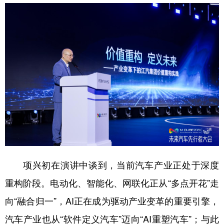
学术中国
乡村振兴
银龄
溯源中国
城市
旅游
能源
会展
彩票
娱乐
时尚
悦读
公益
一带一路
亚太网
上市公司
文化产业
地方频道
北京
天津
河北
山西
项兴初在演讲中谈到，当前汽车产业正处于深度
重构阶段。电动化、智能化、网联化正从“多点开花”走
辽宁
吉林
上海
江苏
向“融合归一”，AI正在成为驱动产业变革的重要引擎，
浙江
安徽
福建
江西
汽车产业也从“软件定义汽车”迈向“AI重塑汽车”；与此