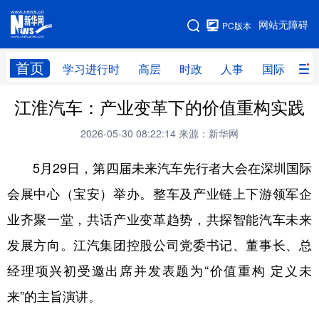
手机版
网站无障碍
PC版本
网站地图
首页
学习进行时
高层
时政
人事
国际
财
江淮汽车：产业变革下的价值重构实践
学习进行时
高层
时政
人事
2026-05-30 08:22:14
来源：新华网
国际
财经
网评
港澳
5月29日，第四届未来汽车先行者大会在深圳国际
台湾
思客智库
全球连线
教育
会展中心（宝安）举办。整车及产业链上下游领军企
科技
科创
量子
体育
业齐聚一堂，共话产业变革趋势，共探智能汽车未来
文化
书画
健康
军事
发展方向。江汽集团控股公司党委书记、董事长、总
访谈
视频
图片
政务
经理项兴初受邀出席并发表题为“价值重构 定义未
法律
中央文件
金融
汽车
来”的主旨演讲。
食品
人居
信息化
数字经济