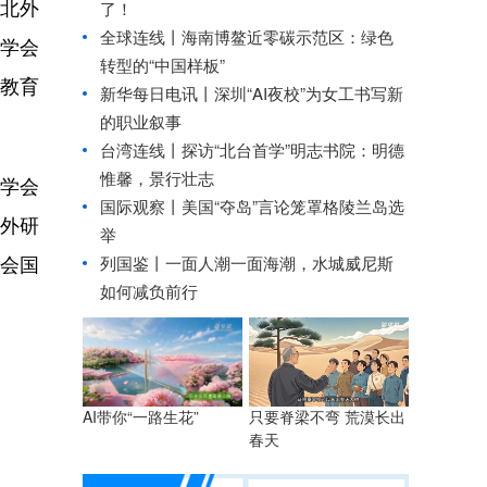
、北外
了！
全球连线丨
海南博鳌近零碳示范区：绿色
育学会
转型的“中国样板”
际教育
新华每日电讯丨
深圳“AI夜校”为女工书写新
的职业叙事
台湾连线丨
探访“北台首学”明志书院：明德
惟馨，景行壮志
学会
国际观察丨
美国“夺岛”言论笼罩格陵兰岛选
外研
举
会国
列国鉴丨一面人潮一面海潮，水城威尼斯
如何减负前行
只要脊梁不弯 荒漠长出
AI带你“一路生花”
春天