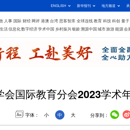
ENGLISH
新华报刊
地方频道
承
政
人事
国际
财经
网评
港澳
台湾
思客智库
全球连线
教育
科技
科创
量子
生活
信息化
数字经济
学术中国
乡村振兴
银龄
溯源中国
城市
旅游
能源
会
学会国际教育分会2023学术
字体：
小
中
大
分享到：