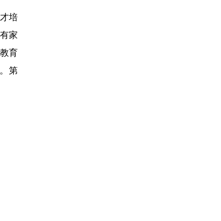
人才培
有家
等教育
。第