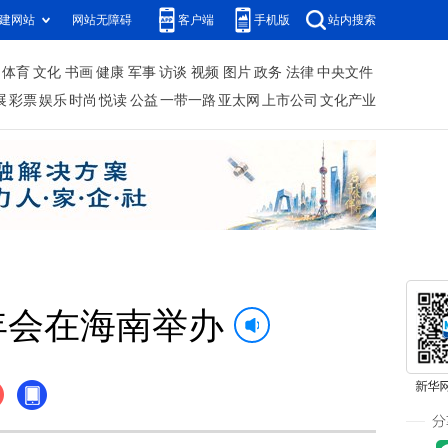
建网站
网站无障碍
客户端
手机版
站内搜索
体育
文化
书画
健康
军事
访谈
视频
图片
政务
法律
中央文件
展
彩票
娱乐
时尚
悦读
公益
一带一路
亚太网
上市公司
文化产业
年会在海南举办