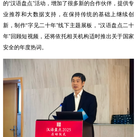
山东
河南
湖北
湖南
的“汉语盘点”活动，增加了很多新的合作伙伴，提供专
业推荐和大数据支持，在保持传统的基础上继续创
广东
广西
海南
重庆
新，制作“字见二十年”线下主题展板，“汉语盘点二十
四川
贵州
云南
西藏
年”回顾短视频，还将依托相关机构适时推出关于国家
陕西
甘肃
青海
宁夏
安全的年度热词。
新疆
内蒙古
黑龙江
多语种频道
English
Español
Français
عربى
Русский язык
日本語
한국어
Deutsch
Português