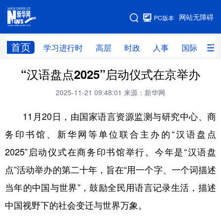
手机版
网站无障碍
PC版本
网站地图
首页
学习进行时
高层
时政
人事
国际
财
“汉语盘点2025”启动仪式在京举办
学习进行时
高层
时政
人事
2025-11-21 09:48:01
来源：新华网
国际
财经
网评
港澳
11月20日，由国家语言资源监测与研究中心、商
台湾
思客智库
全球连线
教育
务印书馆、新华网等单位联合主办的“汉语盘点
科技
科创
量子
体育
2025”启动仪式在商务印书馆举行。今年是“汉语盘
文化
书画
健康
军事
点”活动举办的第二十年，旨在“用一个字、一个词描述
访谈
视频
图片
政务
当年的中国与世界”，鼓励全民用语言记录生活，描述
法律
中央文件
金融
汽车
中国视野下的社会变迁与世界万象。
食品
人居
信息化
数字经济