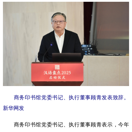
学术中国
乡村振兴
银龄
溯源中国
城市
旅游
能源
会展
彩票
娱乐
时尚
悦读
公益
一带一路
亚太网
上市公司
文化产业
地方频道
北京
天津
河北
山西
商务印书馆党委书记、执行董事顾青发表致辞。
新华网发
辽宁
吉林
上海
江苏
浙江
安徽
福建
江西
商务印书馆党委书记、执行董事顾青表示，今年