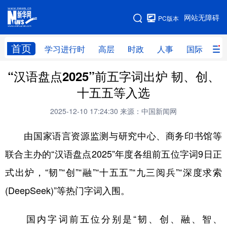
手机版
网站无障碍
PC版本
网站地图
首页
学习进行时
高层
时政
人事
国际
财
“汉语盘点2025”前五字词出炉 韧、创、
学习进行时
高层
时政
人事
十五五等入选
国际
财经
网评
港澳
2025-12-10 17:24:30
来源：中国新闻网
台湾
思客智库
全球连线
教育
由国家语言资源监测与研究中心、商务印书馆等
科技
科创
量子
体育
联合主办的“汉语盘点2025”年度各组前五位字词9日正
文化
书画
健康
军事
式出炉，“韧”“创”“融”“十五五”“九三阅兵”“深度求索
访谈
视频
图片
政务
(DeepSeek)”等热门字词入围。
法律
中央文件
金融
汽车
国内字词前五位分别是“韧、创、融、智、
食品
人居
信息化
数字经济