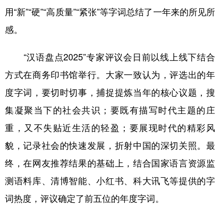
山东
河南
湖北
湖南
用“新”“硬”“高质量”“紧张”等字词总结了一年来的所见所
广东
广西
海南
重庆
感。
四川
贵州
云南
西藏
“汉语盘点2025”专家评议会日前以线上线下结合
陕西
甘肃
青海
宁夏
方式在商务印书馆举行。大家一致认为，评选出的年
新疆
内蒙古
黑龙江
度字词，要切时切事，捕捉提炼当年的核心议题，搜
集凝聚当下的社会共识；要既有描写时代主题的庄
多语种频道
重，又不失贴近生活的轻盈；要展现时代的精彩风
English
Español
Français
عربى
貌，记录社会的快速发展，折射中国的深切关照。最
终，在网友推荐结果的基础上，结合国家语言资源监
Русский язык
日本語
한국어
测语料库、清博智能、小红书、科大讯飞等提供的字
Deutsch
Português
词热度，评议确定了前五位的年度字词。