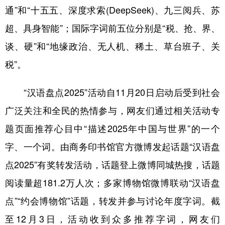
通”和“十五五、深度求索(DeepSeek)、九三阅兵、苏
学术中国
乡村振兴
银龄
溯源中国
超、具身智能”；国际字词前五位分别是“税、抢、界、
城市
旅游
能源
会展
谈、硬”和“地缘政治、无人机、稀土、草台班子、关
彩票
娱乐
时尚
悦读
税”。
公益
一带一路
亚太网
上市公司
“汉语盘点2025”活动自11月20日启动后受到社会
文化产业
广泛关注和全民的热情参与，网友们通过相关活动专
题页面推荐心目中“描述2025年中国与世界”的一个
地方频道
字、一个词。由商务印书馆官方微博发起话题“汉语盘
点2025”有奖转发活动，话题登上微博同城热搜，话题
北京
天津
河北
山西
阅读量超181.2万人次；多家博物馆微博联动“汉语盘
辽宁
吉林
上海
江苏
点”“约会博物馆”话题，转发并参与讨论年度字词。截
浙江
安徽
福建
江西
至12月3日，活动收到众多推荐字词，网友们