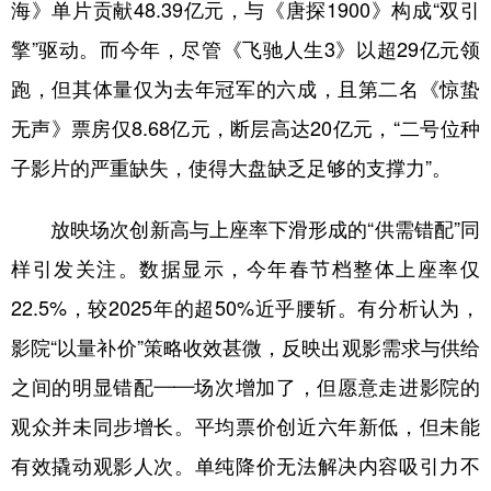
海》单片贡献48.39亿元，与《唐探1900》构成“双引
擎”驱动。而今年，尽管《飞驰人生3》以超29亿元领
跑，但其体量仅为去年冠军的六成，且第二名《惊蛰
无声》票房仅8.68亿元，断层高达20亿元，“二号位种
子影片的严重缺失，使得大盘缺乏足够的支撑力”。
放映场次创新高与上座率下滑形成的“供需错配”同
样引发关注。数据显示，今年春节档整体上座率仅
22.5%，较2025年的超50%近乎腰斩。有分析认为，
影院“以量补价”策略收效甚微，反映出观影需求与供给
之间的明显错配——场次增加了，但愿意走进影院的
观众并未同步增长。平均票价创近六年新低，但未能
有效撬动观影人次。单纯降价无法解决内容吸引力不