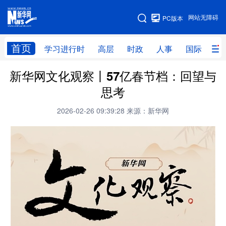
手机版
网站无障碍
PC版本
网站地图
首页
学习进行时
高层
时政
人事
国际
财
新华网文化观察丨57亿春节档：回望与
学习进行时
高层
时政
人事
思考
国际
财经
网评
港澳
2026-02-26 09:39:28
来源：新华网
台湾
思客智库
全球连线
教育
科技
科创
量子
体育
文化
书画
健康
军事
访谈
视频
图片
政务
法律
中央文件
金融
汽车
食品
人居
信息化
数字经济