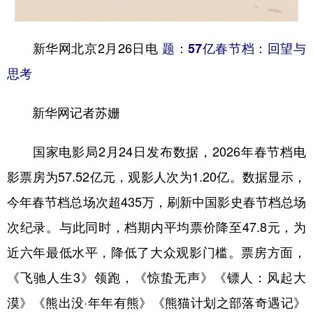
学术中国
乡村振兴
银龄
溯源中国
新华网北京2月26日电
题：57亿春节档：回望与
城市
旅游
能源
会展
思考
彩票
娱乐
时尚
悦读
新华网记者苏姗
公益
一带一路
亚太网
上市公司
文化产业
国家电影局2月24日发布数据，2026年春节档电
影票房为57.52亿元，观影人次为1.20亿。数据显示，
地方频道
今年春节档总场次超435万，刷新中国影史春节档总场
次纪录。与此同时，档期内平均票价降至47.8元，为
北京
天津
河北
山西
近六年最低水平，降低了大众观影门槛。票房方面，
辽宁
吉林
上海
江苏
《飞驰人生3》领跑，《惊蛰无声》《镖人：风起大
浙江
安徽
福建
江西
漠》《熊出没·年年有熊》《熊猫计划之部落奇遇记》