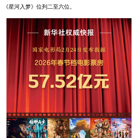
山东
河南
湖北
湖南
《星河入梦》位列二至六位。
广东
广西
海南
重庆
四川
贵州
云南
西藏
陕西
甘肃
青海
宁夏
新疆
内蒙古
黑龙江
多语种频道
English
Español
Français
عربى
Русский язык
日本語
한국어
Deutsch
Português