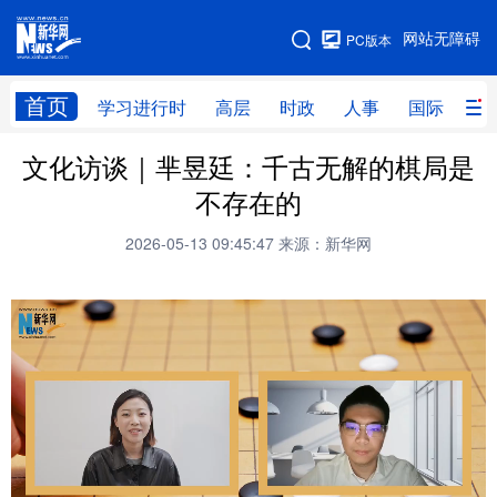
手机版
网站无障碍
PC版本
网站地图
首页
学习进行时
高层
时政
人事
国际
财
文化访谈｜芈昱廷：千古无解的棋局是
学习进行时
高层
时政
人事
不存在的
国际
财经
网评
港澳
2026-05-13 09:45:47
来源：新华网
台湾
思客智库
全球连线
教育
科技
科创
量子
体育
文化
书画
健康
军事
访谈
视频
图片
政务
法律
中央文件
金融
汽车
食品
人居
信息化
数字经济