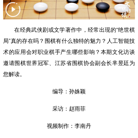
学术中国
乡村振兴
银龄
溯源中国
城市
旅游
能源
会展
在经典武侠剧或文学著作中，经常出现的“绝世棋
彩票
娱乐
时尚
悦读
局”真的存在吗？围棋有什么独特的魅力？人工智能技
公益
一带一路
亚太网
上市公司
术的应用会对职业棋手产生哪些影响？本期文化访谈
邀请围棋世界冠军、江苏省围棋协会副会长芈昱廷为
文化产业
您解读。
地方频道
编导：孙姝颖
北京
天津
河北
山西
采访：赵雨菲
辽宁
吉林
上海
江苏
视频制作：李南丹
浙江
安徽
福建
江西