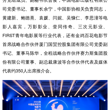
分党组成员、副秘书长曹俊，中国电影出版社有限公
司党委书记、董事长余宁，中国影协相关负责同志，
学术中国
乡村振兴
银龄
溯源中国
黄建新、鲍德熹、袁媛、闫妮、吴慷仁、李思潼等电
城市
旅游
能源
会展
影人嘉宾，万影影业、壹同传奇、三次元影业、
彩票
娱乐
时尚
悦读
FIRST青年电影展等行业代表，还有金鸡百花电影节
公益
一带一路
亚太网
上市公司
首席战略合作伙伴厦门国贸控股集团有限公司党委副
文化产业
书记、董事马陈华，全程战略合作伙伴赛力斯集团股
份有限公司董事、副总裁康波等合作伙伴代表及媒体
地方频道
代表约350人出席推介会。
北京
天津
河北
山西
辽宁
吉林
上海
江苏
浙江
安徽
福建
江西