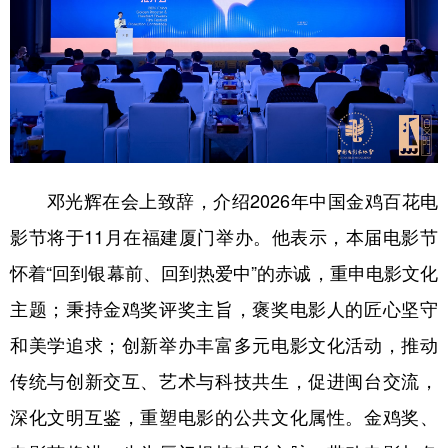
山东
河南
湖北
湖南
广东
广西
海南
重庆
四川
贵州
云南
西藏
陕西
甘肃
青海
宁夏
新疆
内蒙古
黑龙江
邓光辉在会上致辞，介绍2026年中国金鸡百花电
影节将于11月在福建厦门举办。他表示，本届电影节
多语种频道
怀着“回到银幕前、回到热爱中”的赤诚，重申电影文化
English
Español
Français
عربى
主题；秉持金鸡奖评奖主旨，褒奖电影人的匠心坚守
Русский язык
日本語
한국어
和美学追求；创新举办丰富多元电影文化活动，推动
Deutsch
Português
传统与创新交互、艺术与科技共生，促进闽台交流，
深化文明互鉴，重塑电影的公共文化属性。金鸡奖、