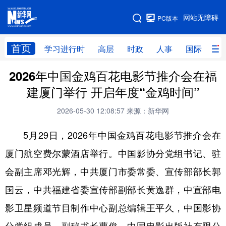
手机版
网站无障碍
PC版本
网站地图
首页
学习进行时
高层
时政
人事
国际
财
2026年中国金鸡百花电影节推介会在福
学习进行时
高层
时政
人事
建厦门举行 开启年度“金鸡时间”
国际
财经
网评
港澳
2026-05-30 12:08:57
来源：新华网
台湾
思客智库
全球连线
教育
5月29日，2026年中国金鸡百花电影节推介会在
科技
科创
量子
体育
厦门航空费尔蒙酒店举行。中国影协分党组书记、驻
文化
书画
健康
军事
会副主席邓光辉，中共厦门市委常委、宣传部部长郭
访谈
视频
图片
政务
国云，中共福建省委宣传部副部长黄逸群，中宣部电
法律
中央文件
金融
汽车
影卫星频道节目制作中心副总编辑王平久，中国影协
食品
人居
信息化
数字经济