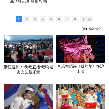
新华社记者 韩传号 摄
山东
河南
湖北
湖南
广东
广西
海南
重庆
1
2
3
4
5
6
7
8
下一页
四川
贵州
云南
西藏
【责任编辑:常宁】
陕西
甘肃
青海
宁夏
新疆
内蒙古
黑龙江
多语种频道
音乐舞蹈诗《我的梦》在沪
浙江温州：“街唱直播”唱响城
English
Español
Français
عربى
上演
市文艺新乐章
Русский язык
日本語
한국어
Deutsch
Português