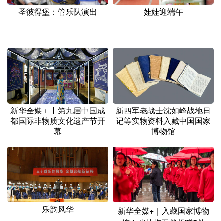
圣彼得堡：管乐队演出
娃娃迎端午
新华全媒＋丨第九届中国成
新四军老战士沈如峰战地日
都国际非物质文化遗产节开
记等实物资料入藏中国国家
幕
博物馆
乐韵风华
新华全媒+｜入藏国家博物