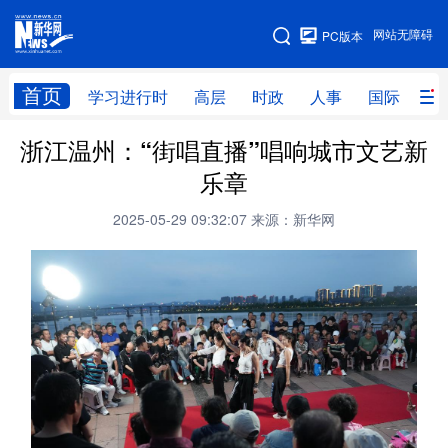
手机版
网站无障碍
PC版本
网站地图
首页
学习进行时
高层
时政
人事
国际
财
浙江温州：“街唱直播”唱响城市文艺新
学习进行时
高层
时政
人事
乐章
国际
财经
网评
港澳
2025-05-29 09:32:07
来源：新华网
台湾
思客智库
全球连线
教育
科技
科创
量子
体育
文化
书画
健康
军事
访谈
视频
图片
政务
法律
中央文件
金融
汽车
食品
人居
信息化
数字经济