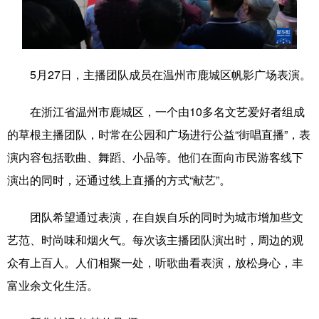
学术中国
乡村振兴
银龄
溯源中国
城市
旅游
能源
会展
5月27日，主播团队成员在温州市鹿城区帆影广场表演。
彩票
娱乐
时尚
悦读
在浙江省温州市鹿城区，一个由10多名文艺爱好者组成
公益
一带一路
亚太网
上市公司
的草根主播团队，时常在公园和广场进行公益“街唱直播”，表
文化产业
演内容包括歌曲、舞蹈、小品等。他们在面向市民游客线下
演出的同时，还通过线上直播的方式“献艺”。
地方频道
团队希望通过表演，在自娱自乐的同时为城市增加些文
北京
天津
河北
山西
艺范、时尚味和烟火气。每次该主播团队演出时，周边的观
众有上百人。人们相聚一处，听歌曲看表演，放松身心，丰
辽宁
吉林
上海
江苏
富业余文化生活。
浙江
安徽
福建
江西