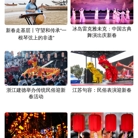
冰岛雷克雅未克：中国古典
新春走基层丨守望和传承“一
舞演出庆新春
根琴弦上的非遗”
浙江建德举办传统民俗迎新
江苏句容：民俗表演迎新春
春活动