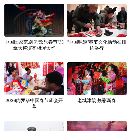
山东
河南
湖北
湖南
广东
广西
海南
重庆
四川
贵州
云南
西藏
陕西
甘肃
青海
宁夏
中国国家京剧院“欢乐春节”加
“中国味道”春节文化活动在纽
拿大巡演亮相渥太华
约举行
新疆
内蒙古
黑龙江
多语种频道
English
Español
Français
عربى
Русский язык
日本語
한국어
2026内罗毕中国春节庙会开
老城津韵 焕彩新春
幕
Deutsch
Português