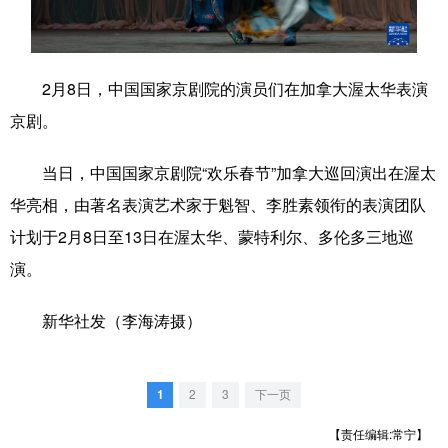
学术中国
乡村振兴
银龄
溯源中国
城市
旅游
能源
会展
2月8日，中国国家京剧院的演员们在加拿大渥太华表演
京剧。
彩票
娱乐
时尚
悦读
公益
一带一路
亚太网
上市公司
当日，中国国家京剧院“欢乐春节”加拿大巡回演出在渥太
华亮相，由著名表演艺术家于魁智、李胜素领衔的表演团队
文化产业
计划于2月8日至13日在渥太华、蒙特利尔、多伦多三地巡
演。
地方频道
新华社发（李海涛摄）
北京
天津
河北
山西
辽宁
吉林
上海
江苏
1
2
3
下一页
浙江
安徽
福建
江西
【责任编辑:常宁】