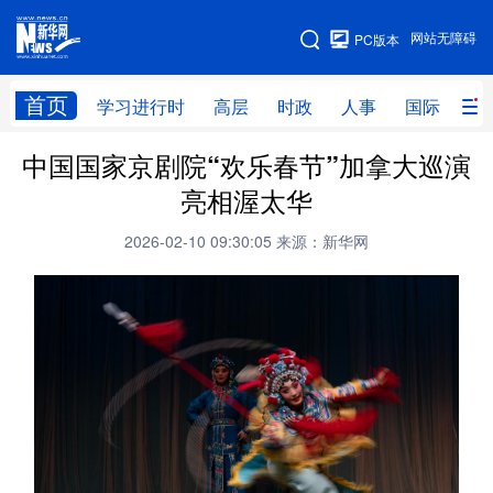
手机版
网站无障碍
PC版本
网站地图
首页
学习进行时
高层
时政
人事
国际
财
中国国家京剧院“欢乐春节”加拿大巡演
学习进行时
高层
时政
人事
亮相渥太华
国际
财经
网评
港澳
2026-02-10 09:30:05
来源：新华网
台湾
思客智库
全球连线
教育
科技
科创
量子
体育
文化
书画
健康
军事
访谈
视频
图片
政务
法律
中央文件
金融
汽车
食品
人居
信息化
数字经济