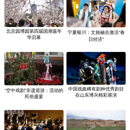
北京园博园第四届国潮嘉年
宁夏银川：文旅融合激活“春
华启幕
日经济”
中国戏曲稀有剧种优秀剧目
“空中戏剧”非遗巡游：流动的
在山东博兴精彩展演
民俗盛宴