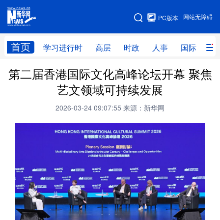
手机版
网站无障碍
PC版本
网站地图
首页
学习进行时
高层
时政
人事
国际
财
第二届香港国际文化高峰论坛开幕 聚焦
学习进行时
高层
时政
人事
艺文领域可持续发展
国际
财经
网评
港澳
2026-03-24 09:07:55
来源：新华网
台湾
思客智库
全球连线
教育
科技
科创
量子
体育
文化
书画
健康
军事
访谈
视频
图片
政务
法律
中央文件
金融
汽车
食品
人居
信息化
数字经济