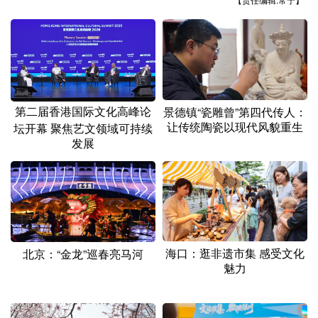
【责任编辑:常宁】
山东
河南
湖北
湖南
广东
广西
海南
重庆
四川
贵州
云南
西藏
陕西
甘肃
青海
宁夏
第二届香港国际文化高峰论
景德镇“瓷雕曾”第四代传人：
新疆
内蒙古
黑龙江
让传统陶瓷以现代风貌重生
坛开幕 聚焦艺文领域可持续
发展
多语种频道
English
Español
Français
عربى
Русский язык
日本語
한국어
海口：逛非遗市集 感受文化
北京：“金龙”巡春亮马河
Deutsch
Português
魅力