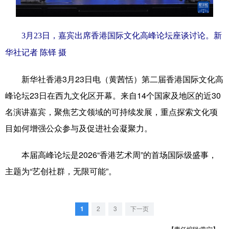
学术中国
乡村振兴
银龄
溯源中国
3月23日，嘉宾出席香港国际文化高峰论坛座谈讨论。新
城市
旅游
能源
会展
华社记者 陈铎 摄
彩票
娱乐
时尚
悦读
新华社香港3月23日电（黄茜恬）第二届香港国际文化高
公益
一带一路
亚太网
上市公司
峰论坛23日在西九文化区开幕。来自14个国家及地区的近30
文化产业
名演讲嘉宾，聚焦艺文领域的可持续发展，重点探索文化项
目如何增强公众参与及促进社会凝聚力。
地方频道
本届高峰论坛是2026“香港艺术周”的首场国际级盛事，
北京
天津
河北
山西
主题为“艺创社群，无限可能”。
辽宁
吉林
上海
江苏
1
2
3
下一页
浙江
安徽
福建
江西