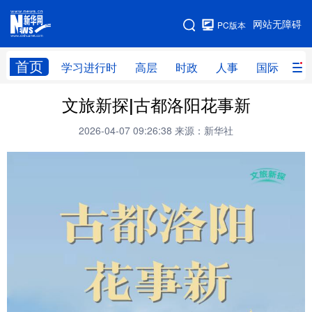
手机版
网站无障碍
PC版本
网站地图
首页
学习进行时
高层
时政
人事
国际
财
文旅新探|古都洛阳花事新
学习进行时
高层
时政
人事
2026-04-07 09:26:38
来源：新华社
国际
财经
网评
港澳
台湾
思客智库
全球连线
教育
科技
科创
量子
体育
文化
书画
健康
军事
访谈
视频
图片
政务
法律
中央文件
金融
汽车
食品
人居
信息化
数字经济