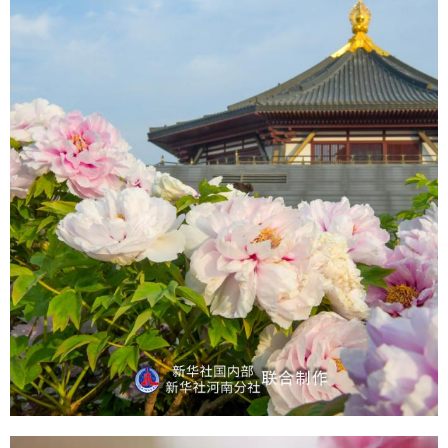
学术中国
乡村振兴
银龄
溯源中国
城市
旅游
能源
会展
彩票
娱乐
时尚
悦读
公益
一带一路
亚太网
上市公司
文化产业
地方频道
北京
天津
河北
山西
辽宁
吉林
上海
江苏
浙江
安徽
福建
江西