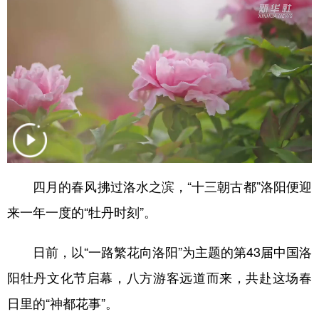
山东
河南
湖北
湖南
广东
广西
海南
重庆
四川
贵州
云南
西藏
陕西
甘肃
青海
宁夏
新疆
内蒙古
黑龙江
多语种频道
四月的春风拂过洛水之滨，“十三朝古都”洛阳便迎
English
Español
Français
عربى
来一年一度的“牡丹时刻”。
Русский язык
日本語
한국어
日前，以“一路繁花向洛阳”为主题的第43届中国洛
Deutsch
Português
阳牡丹文化节启幕，八方游客远道而来，共赴这场春
日里的“神都花事”。