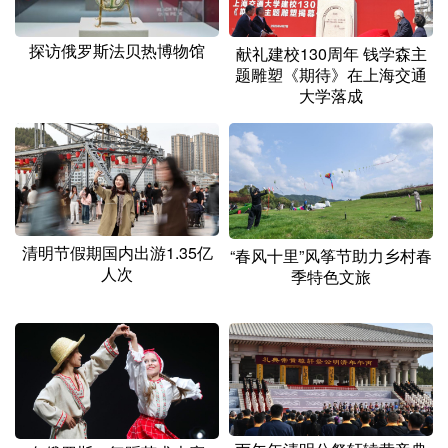
山东
河南
湖北
湖南
广东
广西
海南
重庆
探访俄罗斯法贝热博物馆
献礼建校130周年 钱学森主
题雕塑《期待》在上海交通
四川
贵州
云南
西藏
大学落成
陕西
甘肃
青海
宁夏
新疆
内蒙古
黑龙江
多语种频道
清明节假期国内出游1.35亿
“春风十里”风筝节助力乡村春
人次
季特色文旅
English
Español
Français
عربى
Русский язык
日本語
한국어
Deutsch
Português