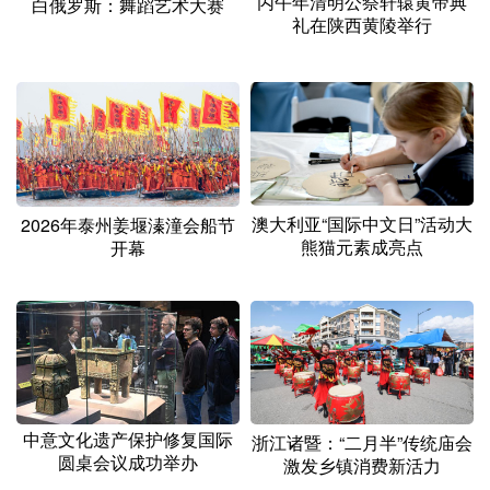
丙午年清明公祭轩辕黄帝典
白俄罗斯：舞蹈艺术大赛
礼在陕西黄陵举行
澳大利亚“国际中文日”活动大
2026年泰州姜堰溱潼会船节
熊猫元素成亮点
开幕
中意文化遗产保护修复国际
浙江诸暨：“二月半”传统庙会
圆桌会议成功举办
激发乡镇消费新活力