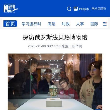
手机版
网站无障碍
PC版本
网站地图
首页
学习进行时
高层
时政
人事
国际
财
探访俄罗斯法贝热博物馆
学习进行时
高层
时政
人事
2026-04-08 09:14:40
来源：新华网
国际
财经
网评
港澳
台湾
思客智库
全球连线
教育
科技
科创
量子
体育
文化
书画
健康
军事
访谈
视频
图片
政务
法律
中央文件
金融
汽车
食品
人居
信息化
数字经济