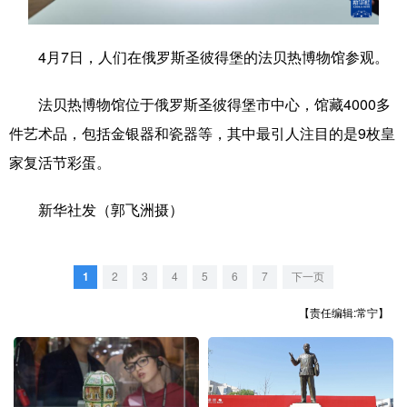
学术中国
乡村振兴
银龄
溯源中国
4月7日，人们在俄罗斯圣彼得堡的法贝热博物馆参观。
城市
旅游
能源
会展
法贝热博物馆位于俄罗斯圣彼得堡市中心，馆藏4000多
彩票
娱乐
时尚
悦读
件艺术品，包括金银器和瓷器等，其中最引人注目的是9枚皇
公益
一带一路
亚太网
上市公司
家复活节彩蛋。
文化产业
新华社发（郭飞洲摄）
地方频道
1
2
3
4
5
6
7
下一页
北京
天津
河北
山西
【责任编辑:常宁】
辽宁
吉林
上海
江苏
浙江
安徽
福建
江西