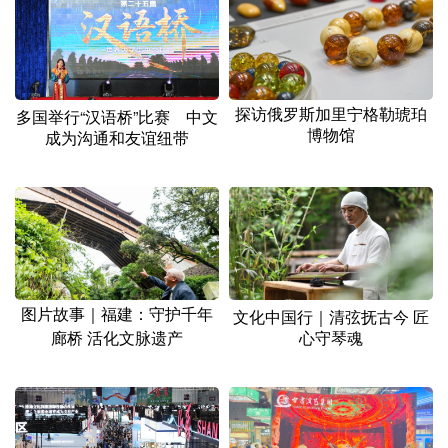
山东
河南
湖北
湖南
广东
广西
海南
重庆
四川
贵州
云南
西藏
探访俄罗斯加里宁格勒琥珀
多国举行“汉语桥”比赛 中文
陕西
甘肃
青海
宁夏
博物馆
成为沟通和友谊纽带
新疆
内蒙古
黑龙江
多语种频道
English
Español
Français
عربى
图片故事｜福建：守护千年
文化中国行｜清弦抚古今 匠
Русский язык
日本語
한국어
廊桥 活化文脉遗产
心守琴魂
Deutsch
Português