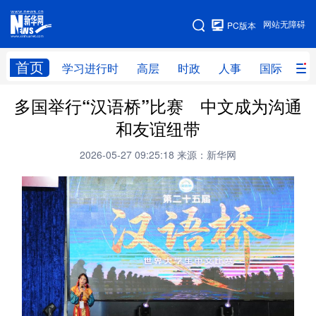
手机版
网站无障碍
PC版本
网站地图
首页
学习进行时
高层
时政
人事
国际
财
多国举行“汉语桥”比赛 中文成为沟通
学习进行时
高层
时政
人事
和友谊纽带
国际
财经
网评
港澳
2026-05-27 09:25:18
来源：新华网
台湾
思客智库
全球连线
教育
科技
科创
量子
体育
文化
书画
健康
军事
访谈
视频
图片
政务
法律
中央文件
金融
汽车
食品
人居
信息化
数字经济