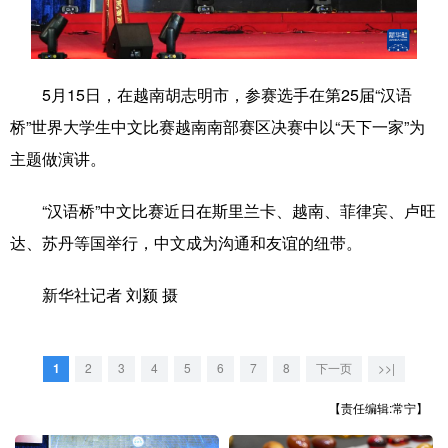
学术中国
乡村振兴
银龄
溯源中国
城市
旅游
能源
会展
5月15日，在越南胡志明市，参赛选手在第25届“汉语
彩票
娱乐
时尚
悦读
桥”世界大学生中文比赛越南南部赛区决赛中以“天下一家”为
主题做演讲。
公益
一带一路
亚太网
上市公司
文化产业
“汉语桥”中文比赛近日在斯里兰卡、越南、菲律宾、卢旺
达、苏丹等国举行，中文成为沟通和友谊的纽带。
地方频道
新华社记者 刘颍 摄
北京
天津
河北
山西
辽宁
吉林
上海
江苏
1
2
3
4
5
6
7
8
下一页
>>|
【责任编辑:常宁】
浙江
安徽
福建
江西