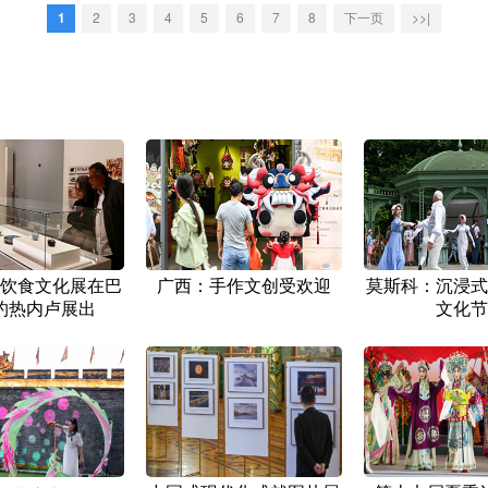
1
2
3
4
5
6
7
8
下一页
>>|
饮食文化展在巴
广西：手作文创受欢迎
莫斯科：沉浸式
约热内卢展出
文化节