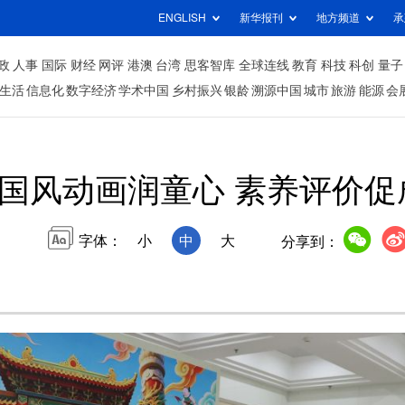
ENGLISH
新华报刊
地方频道
承
政
人事
国际
财经
网评
港澳
台湾
思客智库
全球连线
教育
科技
科创
量子
生活
信息化
数字经济
学术中国
乡村振兴
银龄
溯源中国
城市
旅游
能源
会
国风动画润童心 素养评价促
字体：
小
中
大
分享到：