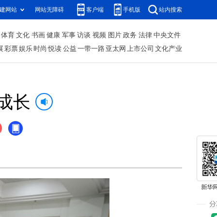
建网站
网站无障碍
客户端
手机版
站内搜索
体育
文化
书画
健康
军事
访谈
视频
图片
政务
法律
中央文件
展
彩票
娱乐
时尚
悦读
公益
一带一路
亚太网
上市公司
文化产业
成长