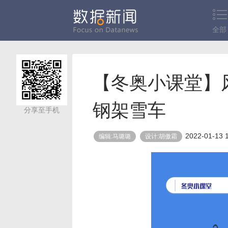
全部
【冬奥小课堂】
钢架雪车
分享至手机
2022-01-13 
编辑:马璐璐
设计:胡傲霜