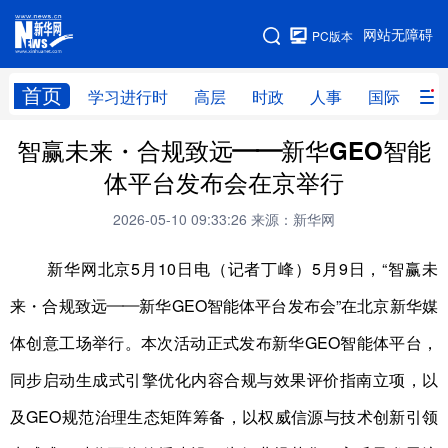
手机版
网站无障碍
PC版本
网站地图
首页
学习进行时
高层
时政
人事
国际
财
智赢未来・合规致远——新华GEO智能
学习进行时
高层
时政
人事
体平台发布会在京举行
国际
财经
网评
港澳
2026-05-10 09:33:26
来源：新华网
台湾
思客智库
全球连线
教育
新华网北京5月10日电（记者丁峰）5月9日，“智赢未
科技
科创
量子
体育
来・合规致远——新华GEO智能体平台发布会”在北京新华媒
文化
书画
健康
军事
体创意工场举行。本次活动正式发布新华GEO智能体平台，
访谈
视频
图片
政务
同步启动生成式引擎优化内容合规与效果评价指南立项，以
法律
中央文件
金融
汽车
及GEO规范治理生态矩阵筹备，以权威信源与技术创新引领
食品
人居
信息化
数字经济