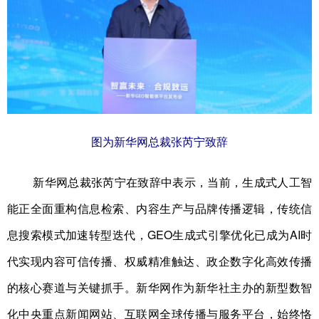
山东
河南
湖北
湖南
广东
广西
海南
重庆
四川
贵州
云南
西藏
陕西
甘肃
青海
宁夏
新疆
内蒙古
黑龙江
图为新华网总裁张芮宁致辞
多语种频道
新华网总裁张芮宁在致辞中表示，当前，生成式人工智
English
Español
Français
عربى
能正全面重构信息检索、内容生产与品牌传播逻辑，传统信
息搜索模式加速转型迭代，GEO生成式引擎优化已成为AI时
Русский язык
日本語
한국어
代实现内容可信传播、权威精准触达、政企数字化高效传播
Deutsch
Português
的核心赛道与关键抓手。新华网作为新华社主办的新型数智
化中央重点新闻网站、互联网全球传播与服务平台，始终恪