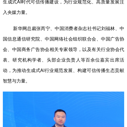
生成式AI时代可信传播建设，为行业规范化、高质量发展注
学术中国
乡村振兴
银龄
溯源中国
入央媒力量。
城市
旅游
能源
会展
新华网总裁张芮宁、中国消费者杂志社书记刘福林、中
彩票
娱乐
时尚
悦读
国信息通信研究院、中国网络社会组织联合会、中国广告协
公益
一带一路
亚太网
上市公司
会、中国商务广告协会相关专家领导，以及有关行业协会代
文化产业
表、研究机构学者、头部企业负责人等百余位嘉宾出席活
动，为推动生成式AI行业规范发展、构建可信传播生态贡献
地方频道
智慧与力量。
北京
天津
河北
山西
辽宁
吉林
上海
江苏
浙江
安徽
福建
江西