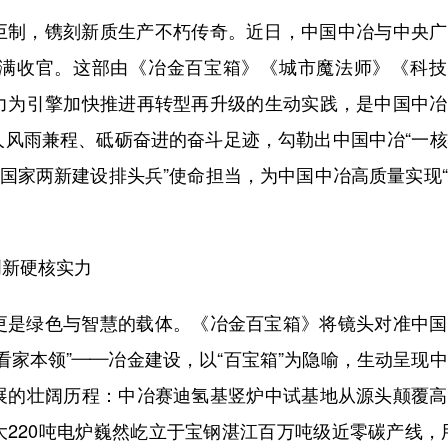
巨制，镌刻新质生产不朽传奇。近日，中国中冶与中央广
满收官。这部由《冶金百宝箱》《城市魔法师》《科技
力为引擎加快推进再转型再升级的生动实践，是中国中冶
人风雨兼程、砥砺奋进的奋斗足迹，勾勒出中国中冶“一
，国家两新建设排头兵”使命担当，为中国中冶高质量实现
创新硬核实力
更是绿色与智慧的载体。《冶金百宝箱》将镜头对准中国
看家本领”——冶金建设，以“百宝箱”为隐喻，生动呈现
展的壮阔历程：中冶赛迪氢基竖炉中试基地从源头颠覆高
220吨电炉巍然屹立于宝钢湛江百万吨级近零碳产线，