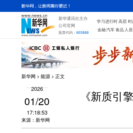
新华通讯社主办
学习进行时
高层
时
公司官网
金融
汽车
食品
人居
股票代码：
603888
新华网
>
能源
> 正文
2026
《新质引
01/20
17:18:53
来源：新华网