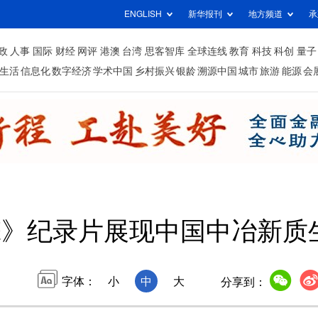
ENGLISH
新华报刊
地方频道
承
政
人事
国际
财经
网评
港澳
台湾
思客智库
全球连线
教育
科技
科创
量子
生活
信息化
数字经济
学术中国
乡村振兴
银龄
溯源中国
城市
旅游
能源
会
擎》纪录片展现中国中冶新质
字体：
小
中
大
分享到：