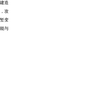
字建造
中，攻
天堑变
机能与