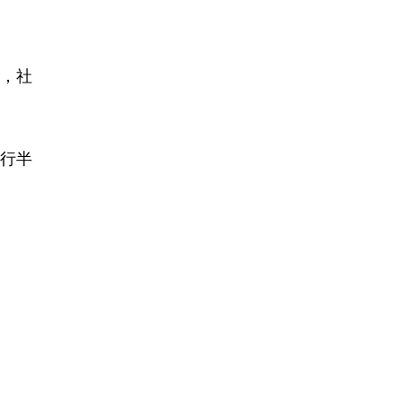
录，社
出行半