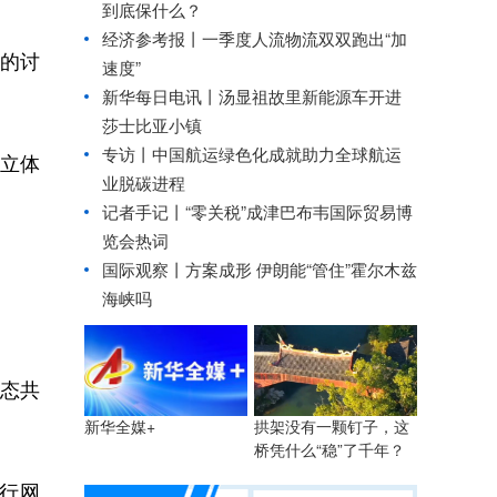
到底保什么？
经济参考报丨
一季度人流物流双双跑出“加
”的讨
速度”
新华每日电讯丨
汤显祖故里新能源车开进
莎士比亚小镇
专访丨中国航运绿色化成就助力全球航运
以立体
业脱碳进程
记者手记丨“零关税”成津巴布韦国际贸易博
览会热词
国际观察丨
方案成形 伊朗能“管住”霍尔木兹
海峡吗
态共
拱架没有一颗钉子，这
新华全媒+
桥凭什么“稳”了千年？
行网