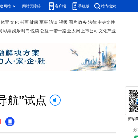
建网站
网站无障碍
客户端
手机版
站内搜索
体育
文化
书画
健康
军事
访谈
视频
图片
政务
法律
中央文件
展
彩票
娱乐
时尚
悦读
公益
一带一路
亚太网
上市公司
文化产业
导航”试点