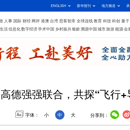
ENGLISH
新华报刊
地方频道
承
政
人事
国际
财经
网评
港澳
台湾
思客智库
全球连线
教育
科技
科创
量子
生活
信息化
数字经济
学术中国
乡村振兴
银龄
溯源中国
城市
旅游
能源
会
×高德强强联合，共探“飞行+
字体：
小
中
大
分享到：