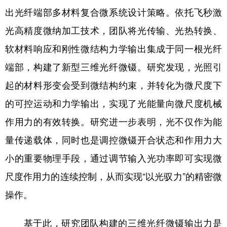
山东
河南
湖北
湖南
出光纤端部多材料复合微系统设计策略。依托飞秒激
广东
广西
海南
重庆
光高精度微纳加工技术，团队将光传输、光热转换、
四川
贵州
云南
西藏
软材料响应和刚性微结构力学输出集成于同一根光纤
端部，构建了新型三维光纤微镊。研究发现，光照引
陕西
甘肃
青海
宁夏
起的材料形变会受到微结构约束，并转化为微尺度下
新疆
内蒙古
黑龙江
的可控运动和力学输出，实现了光能量向微尺度机械
作用力的有效转换。研究进一步表明，光不仅作为能
多语种频道
量传递载体，同时也是调控微镊开合状态和作用力大
English
Español
Français
عربى
小的重要物理手段，通过调节输入光功率即可实现微
Русский язык
日本語
한국어
尺度作用力的连续控制，从而实现“以光驭力”的精密微
Deutsch
Português
操作。
基于此，研究团队构建的三维光纤微镊输出力是