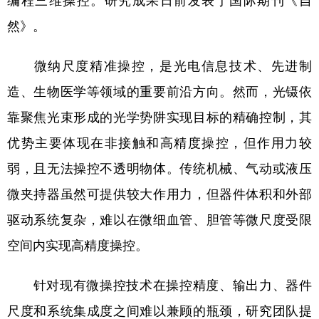
编程三维操控。研究成果日前发表于国际期刊《自
然》。
学术中国
乡村振兴
银龄
溯源中国
城市
旅游
能源
会展
微纳尺度精准操控，是光电信息技术、先进制
彩票
娱乐
时尚
悦读
造、生物医学等领域的重要前沿方向。然而，光镊依
靠聚焦光束形成的光学势阱实现目标的精确控制，其
公益
一带一路
亚太网
上市公司
优势主要体现在非接触和高精度操控，但作用力较
文化产业
弱，且无法操控不透明物体。传统机械、气动或液压
微夹持器虽然可提供较大作用力，但器件体积和外部
地方频道
驱动系统复杂，难以在微细血管、胆管等微尺度受限
北京
天津
河北
山西
空间内实现高精度操控。
辽宁
吉林
上海
江苏
针对现有微操控技术在操控精度、输出力、器件
浙江
安徽
福建
江西
尺度和系统集成度之间难以兼顾的瓶颈，研究团队提