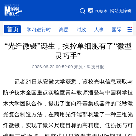
手机版
网站无障碍
PC版本
网站地图
首页
学习进行时
高层
时政
人事
国际
财
“光纤微镊”诞生，操控单细胞有了“微型
学习进行时
高层
时政
人事
灵巧手”
国际
财经
网评
港澳
2026-06-22 09:52:09
来源：科技日报
台湾
思客智库
全球连线
教育
记者21日从安徽大学获悉，该校光电信息获取与
科技
科创
量子
体育
防护技术全国重点实验室青年教师潘登与中国科学技
文化
书画
健康
军事
术大学团队合作，提出了面向纤基集成器件的飞秒激
访谈
视频
图片
政务
光复合制造方法，在商用光纤端部构建了一种三维光
法律
中央文件
金融
汽车
纤微镊，实现了微米尺度目标的高精度、低损伤与可
食品
人居
信息化
数字经济