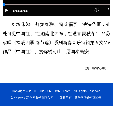
学术中国
乡村振兴
银龄
溯源中国
0:00
/0:00
城市
旅游
能源
会展
红墙朱漆、灯笼春联、窗花福字，泱泱华夏，处
彩票
娱乐
时尚
悦读
处可见中国红。“红遍南北西东，红透春夏秋冬”，吕薇
公益
一带一路
亚太网
上市公司
献唱《福暖四季·春节篇》系列新春音乐特辑第五支MV
作品《中国红》。赏锦绣河山，愿国泰民安！
文化产业
【责任编辑:苏姗】
地方频道
北京
天津
河北
山西
Copyright © 2000 - 2026 XINHUANET.com All Rights Reserved.
辽宁
吉林
上海
江苏
制作单位：新华网股份有限公司 版权所有：新华网股份有限公司
浙江
安徽
福建
江西