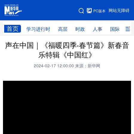
手机版
网站无障碍
PC版本
网站地图
首页
学习进行时
高层
时政
人事
国际
财
声在中国｜《福暖四季·春节篇》新春音
学习进行时
高层
时政
人事
乐特辑《中国红》
国际
财经
网评
港澳
2024-02-17 12:00:00
来源：新华网
台湾
思客智库
全球连线
教育
科技
科创
量子
体育
文化
书画
健康
军事
访谈
视频
图片
政务
法律
中央文件
金融
汽车
食品
人居
信息化
数字经济