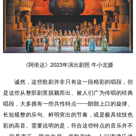
学术中国
乡村振兴
银龄
溯源中国
城市
旅游
能源
会展
彩票
娱乐
时尚
悦读
公益
一带一路
亚太网
上市公司
文化产业
《阿依达》2023年演出剧照 牛小北摄
诚然，这些歌剧并非只有这一段精彩的唱段，但
地方频道
是这些从整部剧里脱颖而出、被人们广为传唱的经典
北京
天津
河北
山西
唱段，大多拥有一些共性特点——朗朗上口的旋律、
辽宁
吉林
上海
江苏
长短规整的乐句、鲜明突出的节奏，或是极具炫技色
浙江
安徽
福建
江西
彩的高音。需要说明的是，符合这些特点的音乐并不