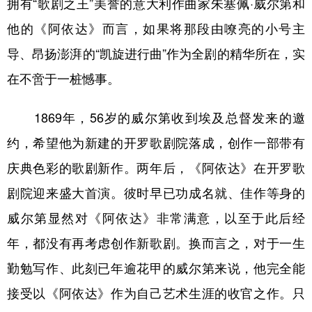
拥有“歌剧之王”美誉的意大利作曲家朱塞佩·威尔第和
他的《阿依达》而言，如果将那段由嘹亮的小号主
导、昂扬澎湃的“凯旋进行曲”作为全剧的精华所在，实
在不啻于一桩憾事。
1869年，56岁的威尔第收到埃及总督发来的邀
约，希望他为新建的开罗歌剧院落成，创作一部带有
庆典色彩的歌剧新作。两年后，《阿依达》在开罗歌
剧院迎来盛大首演。彼时早已功成名就、佳作等身的
威尔第显然对《阿依达》非常满意，以至于此后经
年，都没有再考虑创作新歌剧。换而言之，对于一生
勤勉写作、此刻已年逾花甲的威尔第来说，他完全能
接受以《阿依达》作为自己艺术生涯的收官之作。只