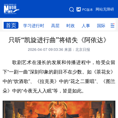
手机版
网站无障碍
PC版本
网站地图
首页
学习进行时
高层
时政
人事
国际
财
只听“凯旋进行曲”将错失《阿依达》
学习进行时
高层
时政
人事
2026-04-07 09:03:36
来源：北京日报
国际
财经
网评
港澳
歌剧艺术在漫长的发展和传播进程中，给受众留
台湾
思客智库
全球连线
教育
下“一剧一曲”深刻印象的剧目不在少数。如《茶花女》
科技
科创
量子
体育
中的“饮酒歌”、《拉克美》中的“花之二重唱”、《图兰
文化
书画
健康
军事
朵》中的“今夜无人入眠”等，皆是如此。
访谈
视频
图片
政务
法律
中央文件
金融
汽车
食品
人居
信息化
数字经济