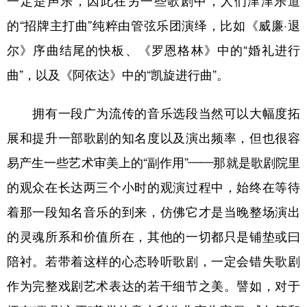
一定是声乐，因此在另一些歌剧中，人们津津乐道
山东
河南
湖北
湖南
的“招牌主打曲”纯粹由管弦乐团演绎，比如《威廉·退
广东
广西
海南
重庆
尔》序曲结尾的快板、《罗恩格林》中的“婚礼进行
四川
贵州
云南
西藏
曲”，以及《阿依达》中的“凯旋进行曲”。
陕西
甘肃
青海
宁夏
拥有一段广为流传的音乐选段当然可以大幅度拓
新疆
内蒙古
黑龙江
展和提升一部歌剧的知名度以及演出频率，但也很容
易产生一些艺术审美上的“副作用”——那就是歌剧院里
多语种频道
的观众在长达两三个小时的观演过程中，始终在等待
English
Español
Français
عربى
着那一段知名音乐的到来，仿佛它才是当晚整场演出
Русский язык
日本語
한국어
的灵魂所系和价值所在，其他的一切都只是铺垫或曰
Deutsch
Português
陪衬。若带着这样的心态聆听歌剧，一定会错失歌剧
作为完整戏剧艺术表达的若干细节之美。譬如，对于