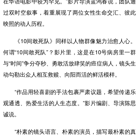
在华语电影中较为罕见。”影片导演蓝鸿春说，团队通
过双时空叙事，着重展现了两位女性生命交汇、彼此
映照的动人历程。
《10间敢死队》同样以人物群像魅力治愈人心。
何谓“10间敢死队”？影片里，这是在10号病房里一群
与“时间”争分夺秒、勇敢活放肆笑的癌症病人，镜头生
动勾勒出众人相互救赎、向阳而活的鲜活模样。
“作品用轻喜剧的手法包裹严肃议题，希望传递乐
观通透、热爱生活的人生态度。”影片编剧、导演陈思
诚说。
“朴素的镜头语言、朴素的演员，描写最朴素的真