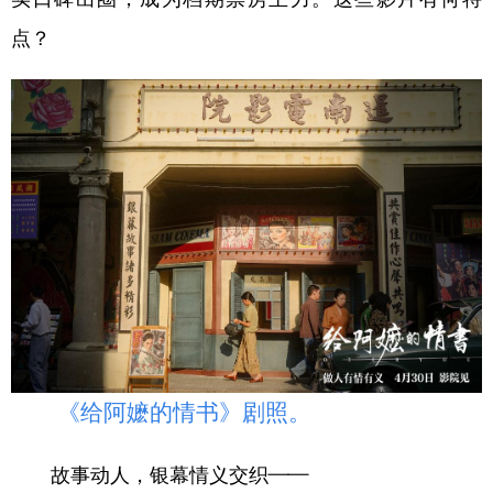
山东
河南
湖北
湖南
点？
广东
广西
海南
重庆
四川
贵州
云南
西藏
陕西
甘肃
青海
宁夏
新疆
内蒙古
黑龙江
多语种频道
English
Español
Français
عربى
Русский язык
日本語
한국어
《给阿嬷的情书》剧照。
Deutsch
Português
故事动人，银幕情义交织——