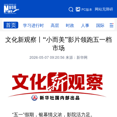
手机版
网站无障碍
PC版本
网站地图
首页
学习进行时
高层
时政
人事
国际
财
文化新观察丨“小而美”影片领跑五一档
学习进行时
高层
时政
人事
市场
国际
财经
网评
港澳
2026-05-07 09:20:56
来源：新华网
台湾
思客智库
全球连线
教育
科技
科创
量子
体育
文化
书画
健康
军事
访谈
视频
图片
政务
法律
中央文件
金融
汽车
“五一”假期，银幕情义浓，影院活力足。
食品
人居
信息化
数字经济