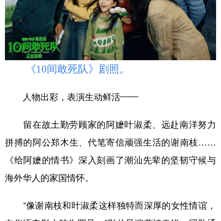
《10间敢死队》剧照。
人物出彩，表演生动鲜活——
留在故土勤劳顾家的阿嬷叶淑柔、远赴南洋努力
拼搏的阿公郑木生、代笔寄信顽强生活的谢南枝……
《给阿嬷的情书》深入刻画了潮汕先辈的坚韧守候与
海外华人的家国情怀。
“像谢南枝和叶淑柔这样独特而深厚的女性情谊，