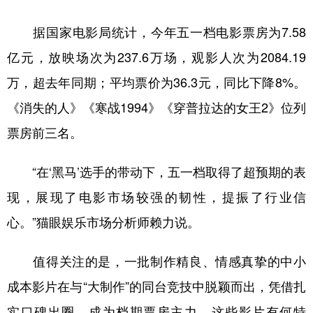
学术中国
乡村振兴
银龄
溯源中国
据国家电影局统计，今年五一档电影票房为7.58
亿元，放映场次为237.6万场，观影人次为2084.19
城市
旅游
能源
会展
万，超去年同期；平均票价为36.3元，同比下降8%。
彩票
娱乐
时尚
悦读
《消失的人》《寒战1994》《穿普拉达的女王2》位列
公益
一带一路
亚太网
上市公司
票房前三名。
文化产业
“在‘黑马’选手的带动下，五一档取得了超预期的表
地方频道
现，展现了电影市场较强的韧性，提振了行业信
心。”猫眼娱乐市场分析师赖力说。
北京
天津
河北
山西
辽宁
吉林
上海
江苏
值得关注的是，一批制作精良、情感真挚的中小
成本影片在与“大制作”的同台竞技中脱颖而出，凭借扎
浙江
安徽
福建
江西
实口碑出圈，成为档期票房主力。这些影片有何特