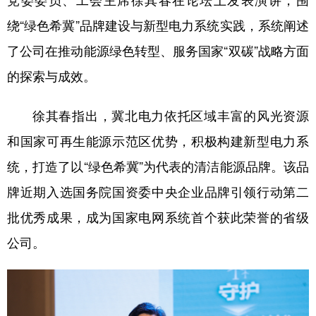
党委委员、工会主席徐其春在论坛上发表演讲，围
绕“绿色希冀”品牌建设与新型电力系统实践，系统阐述
学术中国
乡村振兴
银龄
溯源中国
了公司在推动能源绿色转型、服务国家“双碳”战略方面
城市
旅游
能源
会展
的探索与成效。
彩票
娱乐
时尚
悦读
徐其春指出，冀北电力依托区域丰富的风光资源
公益
一带一路
亚太网
上市公司
和国家可再生能源示范区优势，积极构建新型电力系
文化产业
统，打造了以“绿色希冀”为代表的清洁能源品牌。该品
牌近期入选国务院国资委中央企业品牌引领行动第二
地方频道
批优秀成果，成为国家电网系统首个获此荣誉的省级
北京
天津
河北
山西
公司。
辽宁
吉林
上海
江苏
浙江
安徽
福建
江西