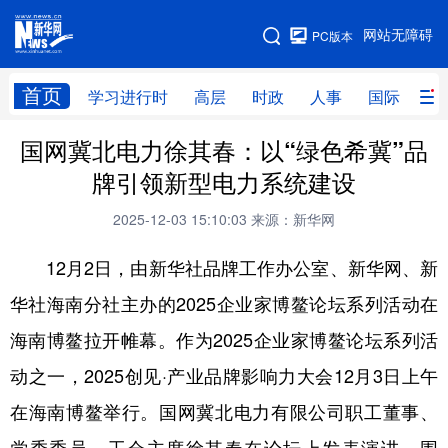
手机版
网站无障碍
PC版本
网站地图
首页
学习进行时
高层
时政
人事
国际
财
国网冀北电力徐其春：以“绿色希冀”品
学习进行时
高层
时政
人事
牌引领新型电力系统建设
国际
财经
网评
港澳
2025-12-03 15:10:03
来源：新华网
台湾
思客智库
全球连线
教育
12月2日，由新华社品牌工作办公室、新华网、新
科技
科创
量子
体育
华社海南分社主办的2025企业家博鳌论坛系列活动在
文化
书画
健康
军事
海南博鳌拉开帷幕。作为2025企业家博鳌论坛系列活
访谈
视频
图片
政务
动之一，2025创见·产业品牌影响力大会12月3日上午
法律
中央文件
金融
汽车
在海南博鳌举行。国网冀北电力有限公司职工董事、
食品
人居
信息化
数字经济