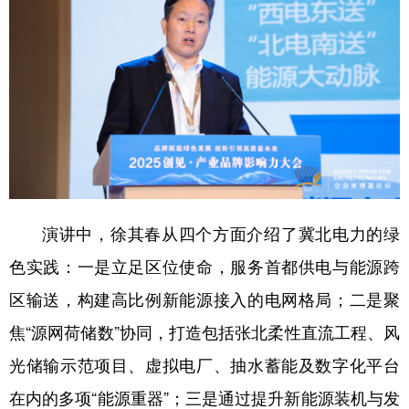
山东
河南
湖北
湖南
广东
广西
海南
重庆
四川
贵州
云南
西藏
陕西
甘肃
青海
宁夏
新疆
内蒙古
黑龙江
多语种频道
演讲中，徐其春从四个方面介绍了冀北电力的绿
色实践：一是立足区位使命，服务首都供电与能源跨
English
Español
Français
عربى
区输送，构建高比例新能源接入的电网格局；二是聚
Русский язык
日本語
한국어
焦“源网荷储数”协同，打造包括张北柔性直流工程、风
Deutsch
Português
光储输示范项目、虚拟电厂、抽水蓄能及数字化平台
在内的多项“能源重器”；三是通过提升新能源装机与发