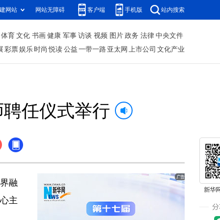
建网站
网站无障碍
客户端
手机版
站内搜索
体育
文化
书画
健康
军事
访谈
视频
图片
政务
法律
中央文件
展
彩票
娱乐
时尚
悦读
公益
一带一路
亚太网
上市公司
文化产业
师聘任仪式举行
跨界融
中心主
议。