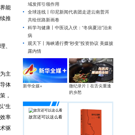
域发挥引领作用
跨界能
全球连线丨
印尼新闻代表团走进云南普洱
续推
共绘丝路新画卷
科学与健康丨中医说入伏：“冬病夏治”治未
病
观天下丨海峡通行费“秒变”投资协议 美媒披
理、
露内情
为主
导体
微纪录片丨在舌尖重逢
新华全媒+
的乡愁
政策，
以“生
产效率
故宫还可以这么看
技术驱