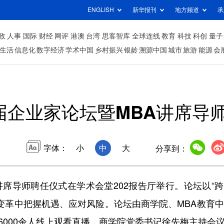
ENGLISH
新华报刊
地方频道
承
政
人事
国际
财经
网评
港澳
台湾
思客智库
全球连线
教育
科技
科创
量子
生活
信息化
数字经济
学术中国
乡村振兴
银龄
溯源中国
城市
旅游
能源
会
届企业家论坛暨MBA讲席导
字体：
小
中
大
分享到：
席导师聘任仪式在学术会堂202报告厅举行。论坛以“
变革中把握机遇、应对风险。论坛由商学院、MBA教育
6000余人线上观看直播，商学院党委书记徐先梅主持会