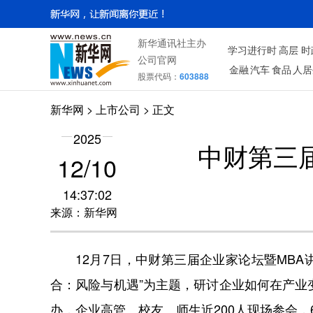
新华通讯社主办
学习进行时
高层
时
公司官网
金融
汽车
食品
人居
股票代码：
603888
新华网
>
上市公司
> 正文
2025
中财第三
12/10
14:37:02
来源：新华网
12月7日，中财第三届企业家论坛暨MBA讲
合：风险与机遇”为主题，研讨企业如何在产业
办，企业高管、校友、师生近200人现场参会，