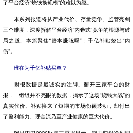
山东
河南
湖北
湖南
了平台经济“烧钱换规模”的难以为继。
广东
广西
海南
重庆
本系列报道将从产业代价、存量竞争、监管亮剑
四川
贵州
云南
西藏
三个维度，深度拆解平台经济“内卷式”竞争的根源与破
陕西
甘肃
青海
宁夏
局之道。本篇聚焦“赔本赚吆喝”：千亿补贴烧出“内
伤”。
新疆
内蒙古
黑龙江
谁在为千亿补贴买单？
多语种频道
财报数据是最诚实的注脚。翻开三家平台的财
English
Español
Français
عربى
报，一组组并不亮眼的数据，揭示了这场“烧钱大战”的
Русский язык
日本語
한국어
真实代价。补贴换来了短期的市场份额波动，却付出
Deutsch
Português
了盈利能力、现金流乃至产业健康的巨大代价。