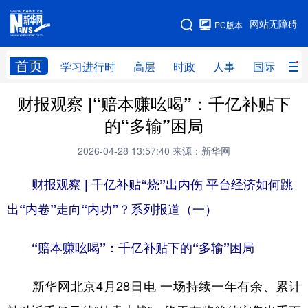
手机版
网站无障碍
PC版本
网站地图
首页
学习进行时
高层
时政
人事
国际
财
财报观察 |“赔本赚吆喝”：千亿补贴下
学习进行时
高层
时政
人事
的“多输”困局
国际
财经
网评
港澳
2026-04-28 13:57:40
来源：新华网
台湾
思客智库
全球连线
教育
财报观察 | 千亿补贴“烧”出内伤 平台经济如何跳
科技
科创
量子
体育
出“内卷”走向“内功”？
系列
报道（一）
文化
书画
健康
军事
“赔本赚吆喝”：千亿补贴下的“多输”困局
访谈
视频
图片
政务
法律
中央文件
金融
汽车
新华网北京4月28日电 一场持续一年有余、累计
食品
人居
信息化
数字经济