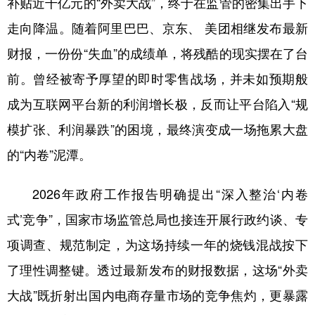
补贴近千亿元的“外卖大战”，终于在监管的密集出手下
走向降温。随着阿里巴巴、京东、 美团相继发布最新
学术中国
乡村振兴
银龄
溯源中国
财报，一份份“失血”的成绩单，将残酷的现实摆在了台
城市
旅游
能源
会展
前。曾经被寄予厚望的即时零售战场，并未如预期般
彩票
娱乐
时尚
悦读
成为互联网平台新的利润增长极，反而让平台陷入“规
公益
一带一路
亚太网
上市公司
模扩张、利润暴跌”的困境，最终演变成一场拖累大盘
文化产业
的“内卷”泥潭。
2026年政府工作报告明确提出“深入整治‘内卷
地方频道
式’竞争”，国家市场监管总局也接连开展行政约谈、专
北京
天津
河北
山西
项调查、规范制定，为这场持续一年的烧钱混战按下
辽宁
吉林
上海
江苏
了理性调整键。透过最新发布的财报数据，这场“外卖
浙江
安徽
福建
江西
大战”既折射出国内电商存量市场的竞争焦灼，更暴露