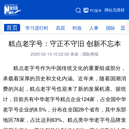
手机版
网站无障碍
PC版本
网站地图
首页
学习进行时
高层
时政
人事
国际
财
糕点老字号：守正不守旧 创新不忘本
学习进行时
高层
时政
人事
2025-02-13 10:22:02
来源：国际商报
国际
财经
网评
港澳
糕点老字号作为中国传统文化的重要组成部分，
台湾
思客智库
全球连线
教育
承载着深厚的历史和文化内涵。近年来，随着国潮消
科技
科创
量子
体育
费的兴起，糕点老字号也迎来了新的发展机遇。据统
文化
书画
健康
军事
计，目前共有中华老字号糕点企业124家，占全国中华
访谈
视频
图片
政务
老字号企业的8.5%，分布在全国28个省市，其中东部
法律
中央文件
金融
汽车
地区78家，占比达到63%。糕点类中华老字号品牌发
食品
人居
信息化
数字经济