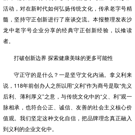
山东
河南
湖北
湖南
活动，对在新时代如何弘扬传统文化，传承老字号精
广东
广西
海南
重庆
髓，坚持守正创新进行了座谈交流。本报整理发表沙
四川
贵州
云南
西藏
龙中老字号企业分享的经典守正创新经验，以飧读
陕西
甘肃
青海
宁夏
者。
新疆
内蒙古
黑龙江
打破创新边界 探索健康美味的更多可能性
多语种频道
守正守的是什么？一是坚守文化内涵。拿义利来
说，118年前创办人之所以用“义利”作为商号是取“先义
English
Español
Français
عربى
后利、薄利厚义”之意，与传统文化中的“义、利”观一
Русский язык
日本語
한국어
脉相承，也符合公正、诚信、友善的社会主义核心价
Deutsch
Português
值观。我们坚定这种文化自信，把品牌理念真正融入
到义利的企业文化中。