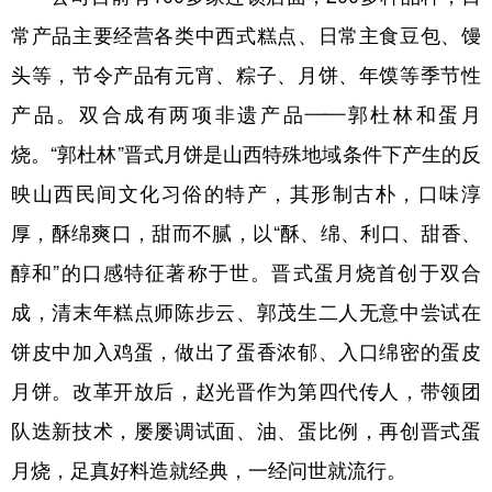
常产品主要经营各类中西式糕点、日常主食豆包、馒
头等，节令产品有元宵、粽子、月饼、年馍等季节性
产品。双合成有两项非遗产品——郭杜林和蛋月
烧。“郭杜林”晋式月饼是山西特殊地域条件下产生的反
映山西民间文化习俗的特产，其形制古朴，口味淳
厚，酥绵爽口，甜而不腻，以“酥、绵、利口、甜香、
醇和”的口感特征著称于世。晋式蛋月烧首创于双合
成，清末年糕点师陈步云、郭茂生二人无意中尝试在
饼皮中加入鸡蛋，做出了蛋香浓郁、入口绵密的蛋皮
月饼。改革开放后，赵光晋作为第四代传人，带领团
队迭新技术，屡屡调试面、油、蛋比例，再创晋式蛋
月烧，足真好料造就经典，一经问世就流行。