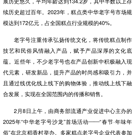
展历史悠久，平均年龄达到134.2岁，其中半数以上存
续历史超过百年。2023年，糕点类中华老字号市场规
学术中国
乡村振兴
银龄
溯源中国
模达到172亿元，占全国糕点行业规模的40%。
城市
旅游
能源
会展
彩票
娱乐
时尚
悦读
老字号注重传承弘扬传统文化，将传统糕点制作
公益
一带一路
亚太网
上市公司
技艺和民俗风情融入产品，赋予产品深厚的文化底
蕴。近些年，不少老字号也在产品创新中积极融入现
文化产业
代元素，研发新品，提升产品的时尚感和吸引力，并
且通过线优化线上线下的购物体验，推动线上线下融
地方频道
合发展，实现在全国范围内的传播和销售。
北京
天津
河北
山西
2月8日上午，由商务部流通产业促进中心主办的
辽宁
吉林
上海
江苏
2025年“中华老字号沙龙”首场活动——“春节·年味年
浙江
安徽
福建
江西
俗”在北京稻香村举办。多家糕点老字号企业代表参加