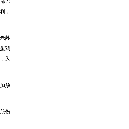
部监
盈利，
汰老龄
产蛋鸡
，为
加放
鸣股份