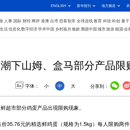
ENGLISH
新华报刊
地方频道
承
政
人事
国际
财经
网评
港澳
台湾
思客智库
全球连线
教育
科技
科创
量子
生活
信息化
数字经济
学术中国
乡村振兴
银龄
溯源中国
城市
旅游
能源
会
价潮下山姆、盒马部分产品限
字体：
小
中
大
分享到：
生鲜超市部分鸡蛋产品出现限购现象。
35.76元的精选鲜鸡蛋（规格为1.5kg）每人限购两