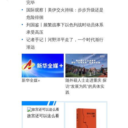
完毕
国际观察丨
美伊交火持续：步步升级还是
危险徘徊
列国鉴丨频繁战事下以色列战时动员体系
承受高压
记者手记丨河野洋平走了，一个时代渐行
渐远
随外籍人士走进重庆 探
新华全媒+
访“发展为民”的具体实
践
故宫还可以这么看