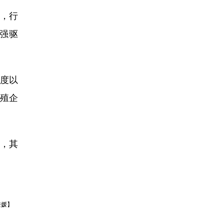
底，行
强驱
季度以
殖企
点，其
登媛】