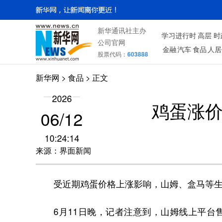
新华通讯社主办
学习进行时
高层
时
公司官网
金融
汽车
食品
人居
股票代码：
603888
新华网
>
食品
> 正文
2026
鸡蛋涨
06/12
10:24:14
来源：界面新闻
受近期鸡蛋价格上涨影响，山姆、盒马等
6月11日晚，记者注意到，山姆线上平台售价