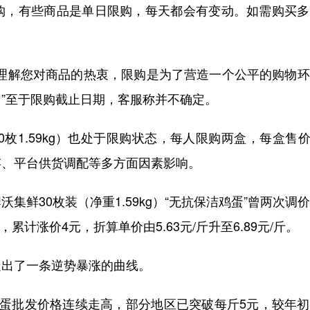
购，有些商品是单日限购，每天都会有变动。如需购买多
们理解您对商品的热衷，限购是为了营造一个公平的购物
”至于限购截止日期，客服称并不确定。
枚1.59kg）也处于限购状态，每人限购两盒，每盒售价2
存、平台供货调配等多方面因素影响。
鲜30枚装（净重1.59kg）“无抗保洁鸡蛋”曾两次调
元，累计涨价4元，折算单价由5.63元/斤升至6.89元/斤。
走出了一条逆势暴涨的曲线。
鸡蛋批发价格连续走高，部分地区已突破每斤5元，较年