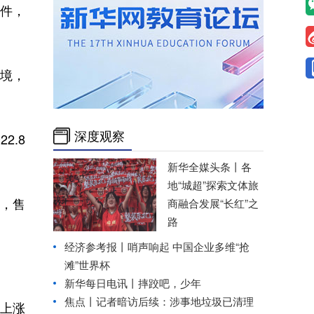
件，
环境，
深度观察
2.8
新华全媒头条丨
各
地“城超”探索文体旅
价，售
商融合发展“长红”之
路
经济参考报丨
哨声响起 中国企业多维“抢
滩”世界杯
新华每日电讯丨
摔跤吧，少年
焦点丨记者暗访后续：涉事地垃圾已清理
初上涨