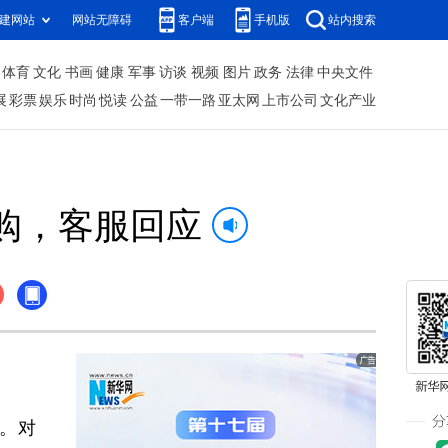
建网站
网站无障碍
客户端
手机版
站内搜索
体育
文化
书画
健康
军事
访谈
视频
图片
政务
法律
中央文件
展
彩票
娱乐
时尚
悦读
公益
一带一路
亚太网
上市公司
文化产业
购，客服回应
件。对