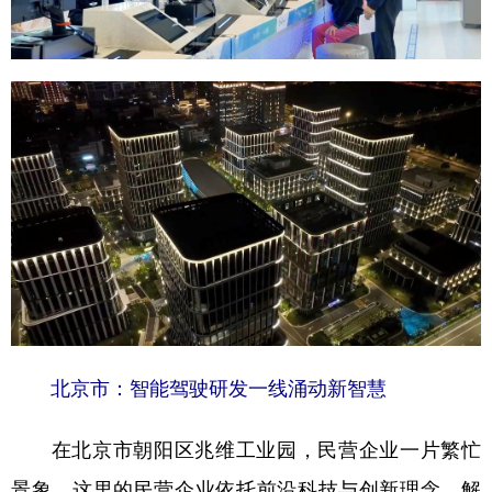
山东
河南
湖北
湖南
广东
广西
海南
重庆
四川
贵州
云南
西藏
陕西
甘肃
青海
宁夏
新疆
内蒙古
黑龙江
多语种频道
English
Español
Français
عربى
Русский язык
日本語
한국어
北京市：智能驾驶研发一线涌动新智慧
Deutsch
Português
在北京市朝阳区兆维工业园，民营企业一片繁忙
景象，这里的民营企业依托前沿科技与创新理念，解