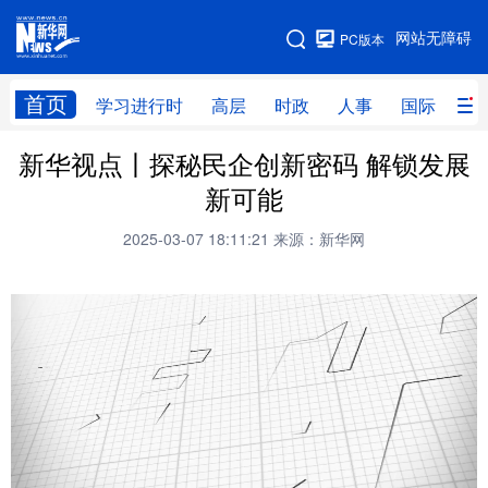
手机版
网站无障碍
PC版本
网站地图
首页
学习进行时
高层
时政
人事
国际
财
新华视点丨探秘民企创新密码 解锁发展
学习进行时
高层
时政
人事
新可能
国际
财经
网评
港澳
2025-03-07 18:11:21
来源：新华网
台湾
思客智库
全球连线
教育
科技
科创
量子
体育
文化
书画
健康
军事
访谈
视频
图片
政务
法律
中央文件
金融
汽车
食品
人居
信息化
数字经济