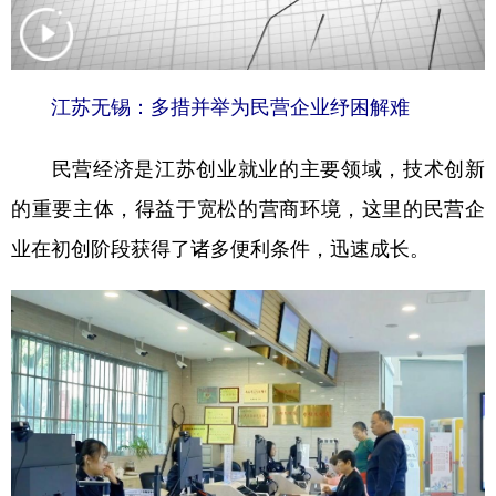
学术中国
乡村振兴
银龄
溯源中国
城市
旅游
能源
会展
江苏无锡：多措并举为民营企业纾困解难
彩票
娱乐
时尚
悦读
民营经济是江苏创业就业的主要领域，技术创新
公益
一带一路
亚太网
上市公司
的重要主体，得益于宽松的营商环境，这里的民营企
文化产业
业在初创阶段获得了诸多便利条件，迅速成长。
地方频道
北京
天津
河北
山西
辽宁
吉林
上海
江苏
浙江
安徽
福建
江西