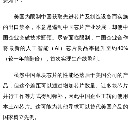
要如下：
学术中国
乡村振兴
银龄
溯源中国
美国为限制中国获取先进芯片及制造设备而实施
城市
旅游
能源
会展
的出口禁令，本意是遏制中国芯片产业发展，却使中
彩票
娱乐
时尚
悦读
国企业突破技术瓶颈。尽管面临限制，中国企业合作
将最新的人工智能（AI）芯片良品率提升至约40%
公益
一带一路
亚太网
上市公司
（较一年前翻倍），首次实现生产线盈利。
文化产业
虽然中国单块芯片的性能还落后于美国公司的产
地方频道
品，但这个差距可以通过增加芯片数量、让多块芯片
并行工作等方式得到弥补，因此中国企业正转向使用
北京
天津
河北
山西
本土AI芯片。这可能为其他寻求可以替代美国产品的
辽宁
吉林
上海
江苏
国家树立先例。
浙江
安徽
福建
江西