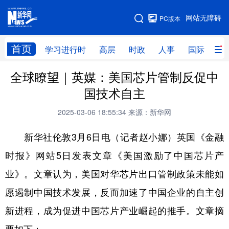
手机版
网站无障碍
PC版本
网站地图
首页
学习进行时
高层
时政
人事
国际
财
全球瞭望｜英媒：美国芯片管制反促中
学习进行时
高层
时政
人事
国技术自主
国际
财经
网评
港澳
2025-03-06 18:55:34
来源：新华网
台湾
思客智库
全球连线
教育
新华社伦敦3月6日电（记者赵小娜）英国《金融
科技
科创
量子
体育
时报》网站5日发表文章《美国激励了中国芯片产
文化
书画
健康
军事
业》。文章认为，美国对华芯片出口管制政策未能如
访谈
视频
图片
政务
愿遏制中国技术发展，反而加速了中国企业的自主创
法律
中央文件
金融
汽车
新进程，成为促进中国芯片产业崛起的推手。文章摘
食品
人居
信息化
数字经济