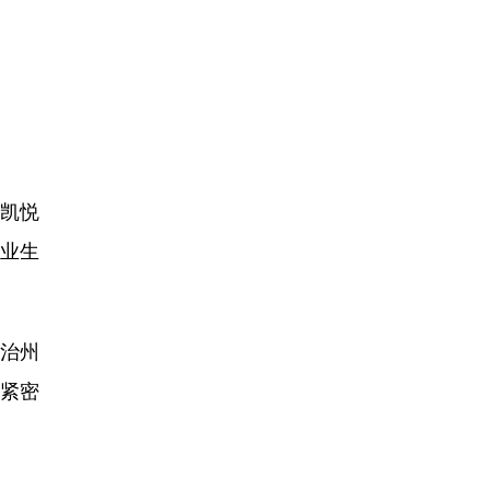
州凯悦
业生
治州
紧密