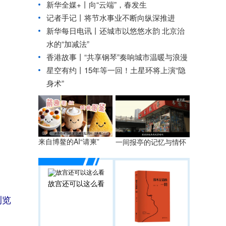
新华全媒+丨
向“云端”，春发生
记者手记丨将节水事业不断向纵深推进
新华每日电讯丨
还城市以悠悠水韵 北京治
水的“加减法”
香港故事丨“共享钢琴”奏响城市温暖与浪漫
星空有约丨
15年等一回！土星环将上演“隐
身术”
来自博鳌的AI“请柬”
一间报亭的记忆与情怀
故宫还可以这么看
浏览