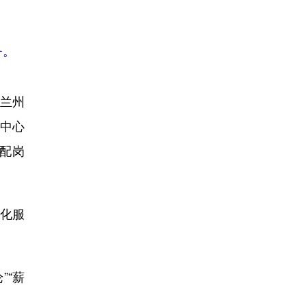
务。
兰州
中心
配岗
化服
“薪