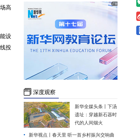
场高
能设
线投
深度观察
新华全媒头条丨
下汤
遗址：穿越新石器时
代的人间烟火
新华视点丨
春天里 听一首乡村振兴交响曲