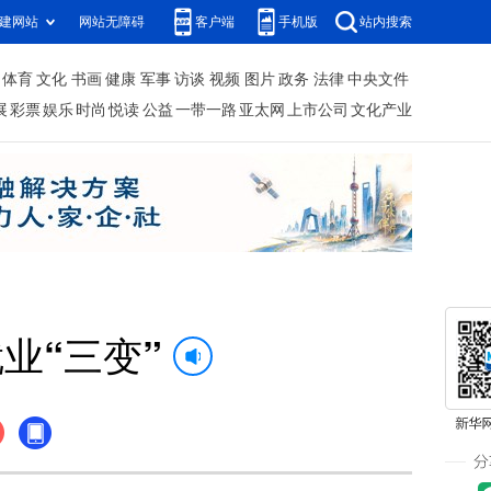
建网站
网站无障碍
客户端
手机版
站内搜索
体育
文化
书画
健康
军事
访谈
视频
图片
政务
法律
中央文件
展
彩票
娱乐
时尚
悦读
公益
一带一路
亚太网
上市公司
文化产业
业“三变”