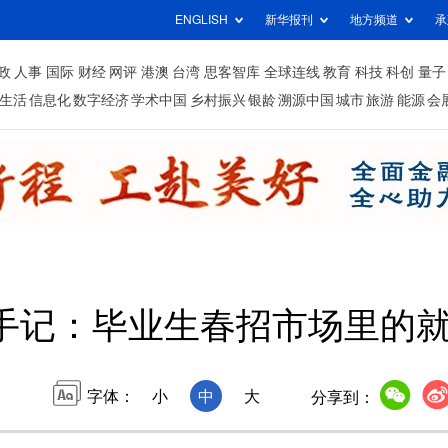
ENGLISH
新华报刊
地方频道
承
政
人事
国际
财经
网评
港澳
台湾
思客智库
全球连线
教育
科技
科创
量子
生活
信息化
数字经济
学术中国
乡村振兴
银龄
溯源中国
城市
旅游
能源
会
手记：毕业生春招市场里的就
字体：
小
中
大
分享到：