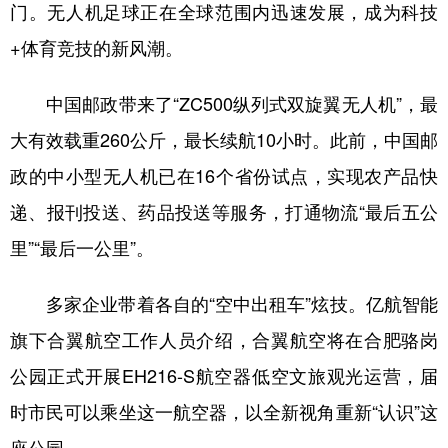
山东
河南
湖北
湖南
门。无人机足球正在全球范围内迅速发展，成为科技
+体育竞技的新风潮。
广东
广西
海南
重庆
四川
贵州
云南
西藏
中国邮政带来了“ZC500纵列式双旋翼无人机”，最
陕西
甘肃
青海
宁夏
大有效载重260公斤，最长续航10小时。此前，中国邮
新疆
内蒙古
黑龙江
政的中小型无人机已在16个省份试点，实现农产品快
递、报刊投送、药品投送等服务，打通物流“最后五公
多语种频道
里”“最后一公里”。
English
Español
Français
عربى
多家企业带着各自的“空中出租车”炫技。亿航智能
Русский язык
日本語
한국어
旗下合翼航空工作人员介绍，合翼航空将在合肥骆岗
公园正式开展EH216-S航空器低空文旅观光运营，届
Deutsch
Português
时市民可以乘坐这一航空器，以全新视角重新“认识”这