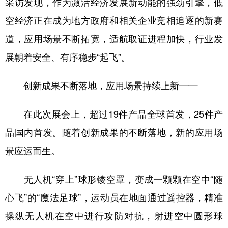
采访发现，作为激活经济发展新动能的强劲引擎，低
空经济正在成为地方政府和相关企业竞相追逐的新赛
学术中国
乡村振兴
银龄
溯源中国
道，应用场景不断拓宽，适航取证进程加快，行业发
城市
旅游
能源
会展
展朝着安全、有序稳步“起飞”。
彩票
娱乐
时尚
悦读
公益
一带一路
亚太网
上市公司
创新成果不断落地，应用场景持续上新——
文化产业
在此次展会上，超过19件产品全球首发，25件产
品国内首发。随着创新成果的不断落地，新的应用场
地方频道
景应运而生。
北京
天津
河北
山西
无人机“穿上”球形镂空罩，变成一颗颗在空中“随
辽宁
吉林
上海
江苏
心飞”的“魔法足球”，运动员在地面通过遥控器，精准
浙江
安徽
福建
江西
操纵无人机在空中进行攻防对抗，射进空中圆形球