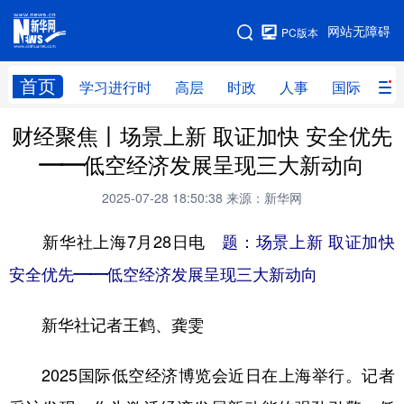
手机版
网站无障碍
PC版本
网站地图
首页
学习进行时
高层
时政
人事
国际
财
财经聚焦丨场景上新 取证加快 安全优先
学习进行时
高层
时政
人事
——低空经济发展呈现三大新动向
国际
财经
网评
港澳
2025-07-28 18:50:38
来源：新华网
台湾
思客智库
全球连线
教育
新华社上海7月28日电
题：场景上新 取证加快
科技
科创
量子
体育
安全优先——低空经济发展呈现三大新动向
文化
书画
健康
军事
新华社记者王鹤、龚雯
访谈
视频
图片
政务
法律
中央文件
金融
汽车
2025国际低空经济博览会近日在上海举行。记者
食品
人居
信息化
数字经济