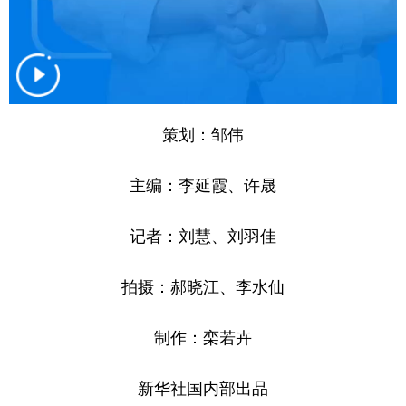
山东
河南
湖北
湖南
广东
广西
海南
重庆
四川
贵州
云南
西藏
陕西
甘肃
青海
宁夏
策划：邹伟
新疆
内蒙古
黑龙江
主编：李延霞、许晟
多语种频道
记者：刘慧、刘羽佳
English
Español
Français
عربى
拍摄：郝晓江、李水仙
Русский язык
日本語
한국어
制作：栾若卉
Deutsch
Português
新华社国内部出品