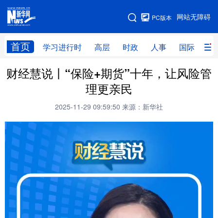
手机版
网站无障碍
PC版本
网站地图
首页
学习进行时
高层
时政
人事
国际
财
财经慧说丨“保险+期货”十年，让风险管
学习进行时
高层
时政
人事
理更亲民
国际
财经
网评
港澳
2025-11-29 09:59:50
来源：新华社
台湾
思客智库
全球连线
教育
科技
科创
量子
体育
文化
书画
健康
军事
访谈
视频
图片
政务
法律
中央文件
金融
汽车
食品
人居
信息化
数字经济