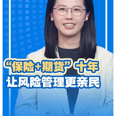
学术中国
乡村振兴
银龄
溯源中国
城市
旅游
能源
会展
彩票
娱乐
时尚
悦读
公益
一带一路
亚太网
上市公司
文化产业
地方频道
北京
天津
河北
山西
辽宁
吉林
上海
江苏
浙江
安徽
福建
江西