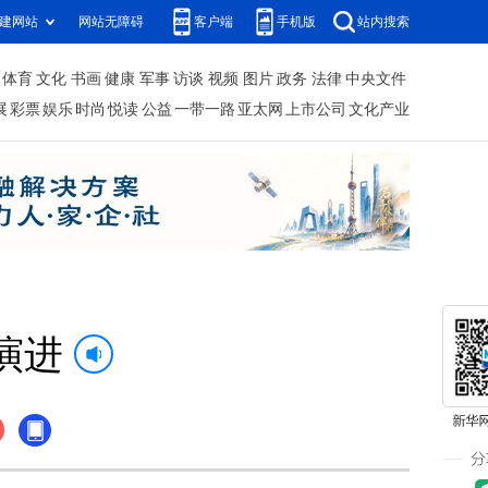
建网站
网站无障碍
客户端
手机版
站内搜索
体育
文化
书画
健康
军事
访谈
视频
图片
政务
法律
中央文件
展
彩票
娱乐
时尚
悦读
公益
一带一路
亚太网
上市公司
文化产业
演进