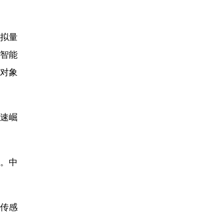
拟量
国智能
育对象
速崛
%。中
传感