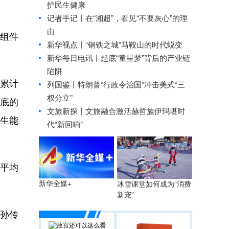
护民生健康
记者手记丨在“湘超”，看见“不要灰心”的理
由
伏组件
新华视点丨
“钢铁之城”马鞍山的时代蜕变
新华每日电讯丨
起底“童星梦”背后的产业链
陷阱
国累计
列国鉴丨特朗普“行政令治国”冲击美式“三
权分立”
年底的
文旅新探丨文旅融合激活赫哲族伊玛堪时
再生能
代“新回响”
平均
新华全媒+
冰雪课堂如何成为“消费
新宠”
孙传