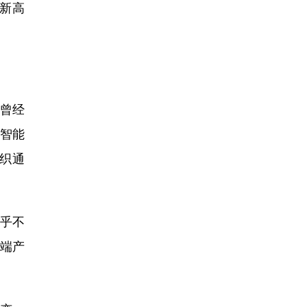
新高
曾经
智能
纺织通
乎不
高端产