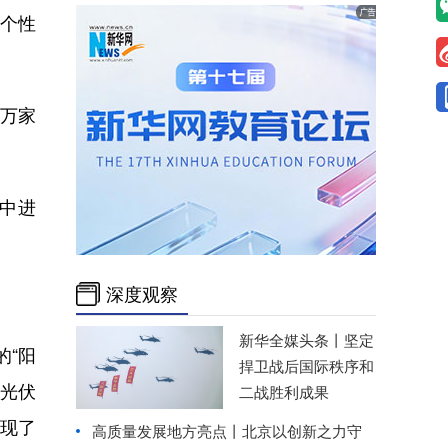
个性
5万家
中进
深度观察
新华全媒头条丨
坚定
的“阳
捍卫战后国际秩序和
球光伏
二战胜利成果
现了
高质量发展地方亮点丨北京以创新之力守