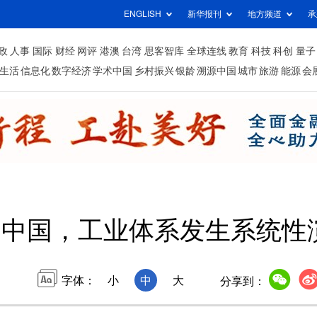
ENGLISH
新华报刊
地方频道
承
政
人事
国际
财经
网评
港澳
台湾
思客智库
全球连线
教育
科技
科创
量子
生活
信息化
数字经济
学术中国
乡村振兴
银龄
溯源中国
城市
旅游
能源
会
中国，工业体系发生系统性
字体：
小
中
大
分享到：