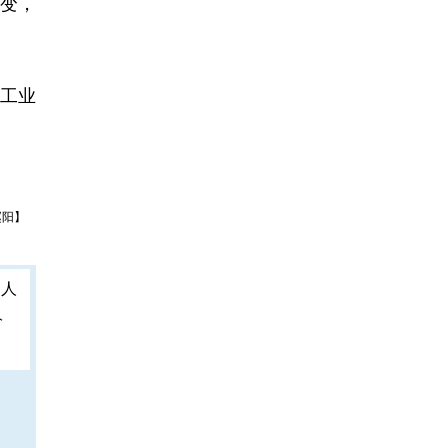
变，
工业
赵阳】
人