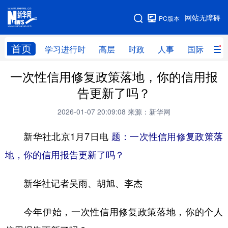
手机版
网站无障碍
PC版本
网站地图
首页
学习进行时
高层
时政
人事
国际
财
一次性信用修复政策落地，你的信用报
学习进行时
高层
时政
人事
告更新了吗？
国际
财经
网评
港澳
2026-01-07 20:09:08
来源：新华网
台湾
思客智库
全球连线
教育
新华社北京1月7日电
题：一次性信用修复政策落
科技
科创
量子
体育
地，你的信用报告更新了吗？
文化
书画
健康
军事
新华社记者吴雨、胡旭、李杰
访谈
视频
图片
政务
法律
中央文件
金融
汽车
今年伊始，一次性信用修复政策落地，你的个人
食品
人居
信息化
数字经济