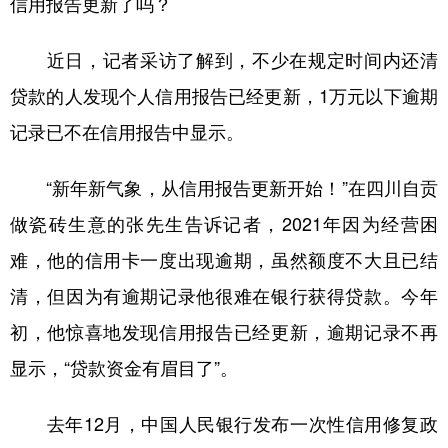
信用报告更新了吗？
学术中国
乡村振兴
银龄
溯源中国
近日，记者采访了解到，不少在规定时间内还清
城市
旅游
能源
会展
贷款的人发现个人信用报告已经更新，1万元以下逾期
彩票
娱乐
时尚
悦读
记录已不在信用报告中显示。
公益
一带一路
亚太网
上市公司
“新年新气象，从信用报告更新开始！”在四川自贡
文化产业
做瓷砖生意的张先生告诉记者，2021年因为经营困
难，他的信用卡一度出现逾期，虽然额度不大且已结
地方频道
清，但因为有逾期记录他很难在银行获得贷款。今年
北京
天津
河北
山西
初，他惊喜地发现信用报告已经更新，逾期记录不再
显示，“贷款资金有眉目了”。
辽宁
吉林
上海
江苏
浙江
安徽
福建
江西
去年12月，中国人民银行发布一次性信用修复政