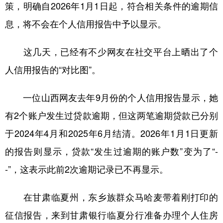
山东
河南
湖北
湖南
策，明确自2026年1月1日起，符合相关条件的逾期信
息，将不会在个人信用报告中予以显示。
广东
广西
海南
重庆
四川
贵州
云南
西藏
这几天，已经有不少网友在社交平台上晒出了个
陕西
甘肃
青海
宁夏
人信用报告的“对比图”。
新疆
内蒙古
黑龙江
一位山西网友去年9月份的个人信用报告显示，她
有2个账户发生过贷款逾期，但这两笔逾期贷款已分别
多语种频道
于2024年4月和2025年6月结清。2026年1月1日更新
English
Español
Français
عربى
的报告则显示，贷款“发生过逾期的账户数”变为了“-
Русский язык
日本語
한국어
-”，这表示此前2次逾期记录已不再显示。
Deutsch
Português
在甘肃临夏州，东乡族群众马哈麦带着刚打印的
征信报告，来到甘肃银行临夏分行准备办理个人住房