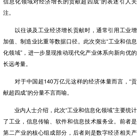
信息化领域对经济增长的贡献超四成”的表述引人关
注。
学术中国
乡村振兴
银龄
溯源中国
城市
旅游
能源
会展
以往谈及工业经济增长贡献时，通常引用工业增
彩票
娱乐
时尚
悦读
加值、制造业比重等数据口径。此次突出“工业和信息
公益
一带一路
亚太网
上市公司
化领域”，进一步显现推动现代化产业体系向新向优的
长远考量。
文化产业
对于中国超140万亿元这样的经济体量而言，“贡
地方频道
献超四成”的分量不言而喻。
北京
天津
河北
山西
业内人士介绍，此次“工业和信息化领域”主要统计
辽宁
吉林
上海
江苏
了工业，信息传输、软件和信息技术服务业。前者是
浙江
安徽
福建
江西
第二产业的核心组成部分，后者则是数字经济相关产