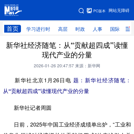
手机版
网站无障碍
PC版本
网站地图
首页
学习进行时
高层
时政
人事
国际
财
新华社经济随笔：从“贡献超四成”读懂
学习进行时
高层
时政
人事
现代产业的分量
国际
财经
网评
港澳
2026-01-26 20:47:57
来源：新华网
台湾
思客智库
全球连线
教育
新华社北京1月26日电
题：新华社经济随笔：
科技
科创
量子
体育
从“贡献超四成”读懂现代产业的分量
文化
书画
健康
军事
新华社记者周圆
访谈
视频
图片
政务
法律
中央文件
金融
汽车
日前，2025年中国工业经济成绩单出炉，“工业和
食品
人居
信息化
数字经济