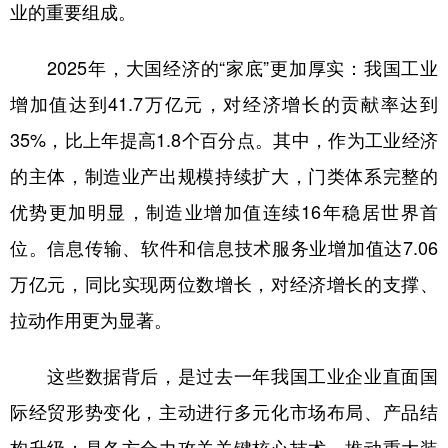
山东
河南
湖北
湖南
业的重要组成。
广东
广西
海南
重庆
2025年，大国经济的“家底”更加厚实：我国工业
四川
贵州
云南
西藏
增加值达到41.7万亿元，对经济增长的贡献率达到
陕西
甘肃
青海
宁夏
35%，比上年提高1.8个百分点。其中，作为工业经济
新疆
内蒙古
黑龙江
的主体，制造业产出规模持续扩大，门类体系完整的
优势更加明显，制造业增加值连续16年稳居世界首
多语种频道
位。信息传输、软件和信息技术服务业增加值达7.06
万亿元，同比实现两位数增长，对经济增长的支撑、
English
Español
Français
عربى
拉动作用更为显著。
Русский язык
日本語
한국어
这些数据背后，是过去一年我国工业企业直面国
Deutsch
Português
际经贸形势变化，主动进行多元化市场布局、产品结