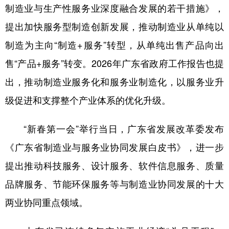
山东
河南
湖北
湖南
制造业与生产性服务业深度融合发展的若干措施》，
广东
广西
海南
重庆
提出加快服务型制造创新发展，推动制造业从单纯以
制造为主向“制造+服务”转型，从单纯出售产品向出
四川
贵州
云南
西藏
售“产品+服务”转变。2026年广东省政府工作报告也提
陕西
甘肃
青海
宁夏
出，推动制造业服务化和服务业制造化，以服务业升
新疆
内蒙古
黑龙江
级促进和支撑整个产业体系的优化升级。
多语种频道
“新春第一会”举行当日，广东省发展改革委发布
《广东省制造业与服务业协同发展白皮书》，进一步
English
Español
Français
عربى
提出推动科技服务、设计服务、软件信息服务、质量
Русский язык
日本語
한국어
品牌服务、节能环保服务等与制造业协同发展的十大
Deutsch
Português
两业协同重点领域。