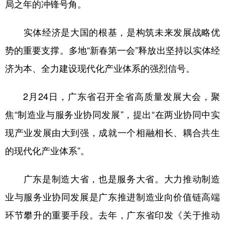
局之年的冲锋号角。
学术中国
乡村振兴
银龄
溯源中国
实体经济是大国的根基，是构筑未来发展战略优
城市
旅游
能源
会展
势的重要支撑。多地“新春第一会”释放出坚持以实体经
彩票
娱乐
时尚
悦读
济为本、全力建设现代化产业体系的强烈信号。
公益
一带一路
亚太网
上市公司
2月24日，广东省召开全省高质量发展大会，聚
文化产业
焦“制造业与服务业协同发展”，提出“在两业协同中实
现产业发展由大到强，成就一个相融相长、耦合共生
地方频道
的现代化产业体系”。
北京
天津
河北
山西
广东是制造大省，也是服务大省。大力推动制造
辽宁
吉林
上海
江苏
业与服务业协同发展是广东推进制造业向价值链高端
浙江
安徽
福建
江西
环节攀升的重要手段。去年，广东省印发《关于推动