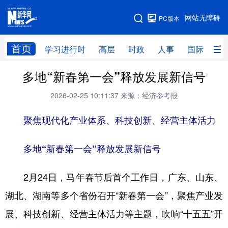
手机版
网站无障碍
PC版本
网站地图
首页
学习进行时
高层
时政
人事
国际
财
多地“新春第一会”释放发展新信号
学习进行时
高层
时政
人事
2026-02-25 10:11:37
来源：经济参考报
国际
财经
网评
港澳
聚焦现代化产业体系、科技创新、经营主体活力
台湾
思客智库
全球连线
教育
科技
科创
量子
体育
多地“新春第一会”释放发展新信号
文化
书画
健康
军事
2月24日，马年春节后首个工作日，广东、山东、
访谈
视频
图片
政务
湖北、湖南等多个省份召开“新春第一会”，聚焦产业发
法律
中央文件
金融
汽车
展、科技创新、经营主体活力等主题，吹响“十五五”开
食品
人居
信息化
数字经济