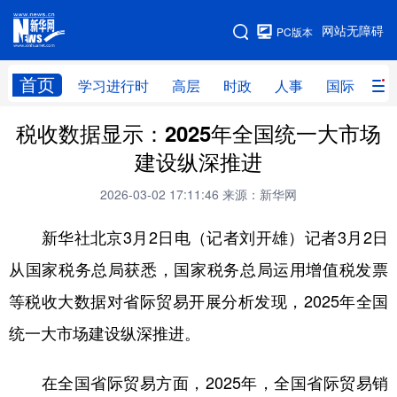
手机版
网站无障碍
PC版本
网站地图
首页
学习进行时
高层
时政
人事
国际
财
税收数据显示：2025年全国统一大市场
学习进行时
高层
时政
人事
建设纵深推进
国际
财经
网评
港澳
2026-03-02 17:11:46
来源：新华网
台湾
思客智库
全球连线
教育
新华社北京3月2日电（记者刘开雄）记者3月2日
科技
科创
量子
体育
从国家税务总局获悉，国家税务总局运用增值税发票
文化
书画
健康
军事
等税收大数据对省际贸易开展分析发现，2025年全国
访谈
视频
图片
政务
统一大市场建设纵深推进。
法律
中央文件
金融
汽车
在全国省际贸易方面，2025年，全国省际贸易销
食品
人居
信息化
数字经济