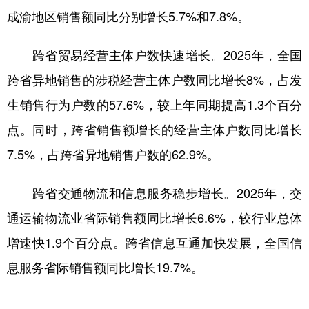
山东
河南
湖北
湖南
成渝地区销售额同比分别增长5.7%和7.8%。
广东
广西
海南
重庆
跨省贸易经营主体户数快速增长。2025年，全国
四川
贵州
云南
西藏
跨省异地销售的涉税经营主体户数同比增长8%，占发
陕西
甘肃
青海
宁夏
生销售行为户数的57.6%，较上年同期提高1.3个百分
新疆
内蒙古
黑龙江
点。同时，跨省销售额增长的经营主体户数同比增长
7.5%，占跨省异地销售户数的62.9%。
多语种频道
跨省交通物流和信息服务稳步增长。2025年，交
English
Español
Français
عربى
通运输物流业省际销售额同比增长6.6%，较行业总体
Русский язык
日本語
한국어
增速快1.9个百分点。跨省信息互通加快发展，全国信
Deutsch
Português
息服务省际销售额同比增长19.7%。