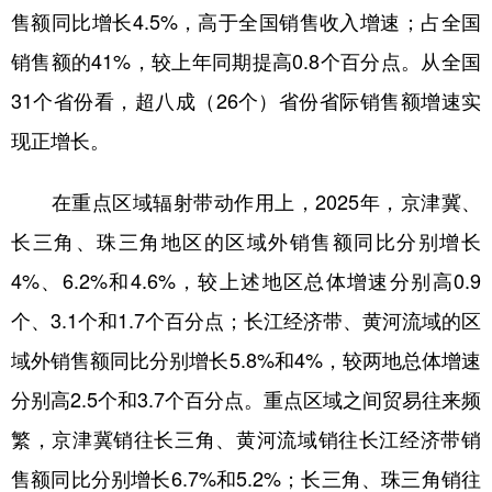
售额同比增长4.5%，高于全国销售收入增速；占全国
学术中国
乡村振兴
银龄
溯源中国
销售额的41%，较上年同期提高0.8个百分点。从全国
城市
旅游
能源
会展
31个省份看，超八成（26个）省份省际销售额增速实
彩票
娱乐
时尚
悦读
现正增长。
公益
一带一路
亚太网
上市公司
在重点区域辐射带动作用上，2025年，京津冀、
文化产业
长三角、珠三角地区的区域外销售额同比分别增长
4%、6.2%和4.6%，较上述地区总体增速分别高0.9
地方频道
个、3.1个和1.7个百分点；长江经济带、黄河流域的区
域外销售额同比分别增长5.8%和4%，较两地总体增速
北京
天津
河北
山西
分别高2.5个和3.7个百分点。重点区域之间贸易往来频
辽宁
吉林
上海
江苏
繁，京津冀销往长三角、黄河流域销往长江经济带销
浙江
安徽
福建
江西
售额同比分别增长6.7%和5.2%；长三角、珠三角销往