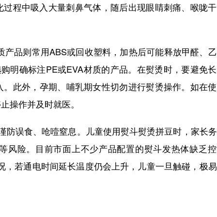
过程中吸入大量刺鼻气体，随后出现眼睛刺痛、喉咙干
质产品则常用ABS或回收塑料，加热后可能释放甲醛、
选购明确标注PE或EVA材质的产品。在熨烫时，要避免
入。此外，孕期、哺乳期女性切勿进行熨烫操作。如在使
停止操作并及时就医。
防误食、呛噎窒息。儿童使用熨斗熨烫拼豆时，家长务
等风险。目前市面上不少产品配置的熨斗发热体缺乏控
情况，若通电时间延长温度仍会上升，儿童一旦触碰，极