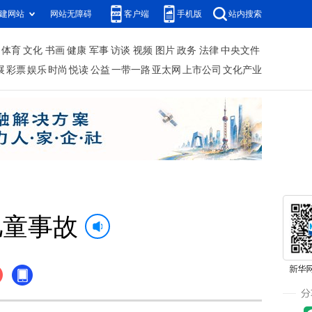
建网站
网站无障碍
客户端
手机版
站内搜索
体育
文化
书画
健康
军事
访谈
视频
图片
政务
法律
中央文件
展
彩票
娱乐
时尚
悦读
公益
一带一路
亚太网
上市公司
文化产业
儿童事故