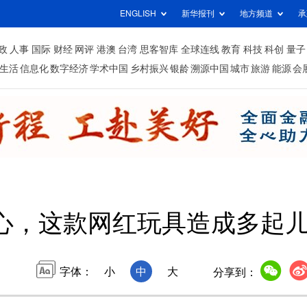
ENGLISH
新华报刊
地方频道
承
政
人事
国际
财经
网评
港澳
台湾
思客智库
全球连线
教育
科技
科创
量子
生活
信息化
数字经济
学术中国
乡村振兴
银龄
溯源中国
城市
旅游
能源
会
心，这款网红玩具造成多起
字体：
小
中
大
分享到：