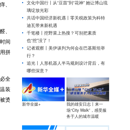
文化中国行丨从“豆苗”到“花神” 她让博山琉
痒、
璃绽放光彩
共话中国经济新机遇丨零关税政策为科特
迪瓦带来新机遇
乙醛、
千笔楼丨挖野菜上热搜？可别把素质
也“挖”没了！
长时间
记者观察丨美伊谈判为何会在巴基斯坦举
用拼
行？
追光丨
人形机器人半马规则设计背后，有
哪些深意？
必全
温装
易被烫
我的雄安日志丨来一
新华全媒+
场“City Walk”，感受服
务于人的城市温暖