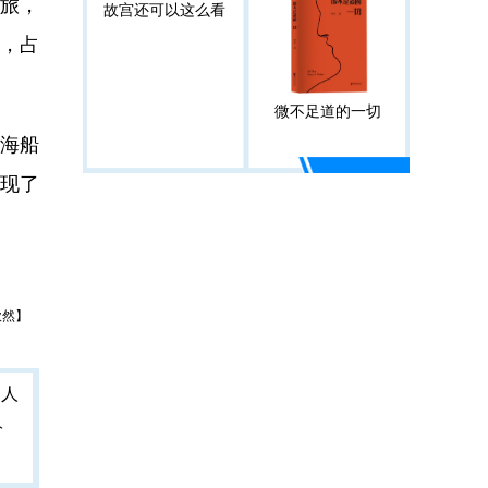
旅，
故宫还可以这么看
人，占
微不足道的一切
海船
展现了
欣然】
人