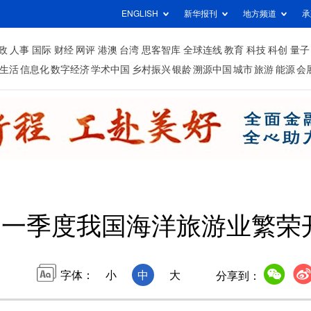
ENGLISH
新华报刊
地方频道
承
政
人事
国际
财经
网评
港澳
台湾
思客智库
全球连线
教育
科技
科创
量子
生活
信息化
数字经济
学术中国
乡村振兴
银龄
溯源中国
城市
旅游
能源
会
一季度我国海洋旅游业繁荣
字体：
小
中
大
分享到：