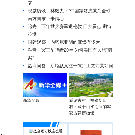
署
权威访谈丨林毅夫：“中国减贫成就为全球
南方国家带来信心”
追光丨
百年世乒赛重返伦敦 四大看点 期待
拉满
国际观察丨
内塔尼亚胡的麻烦有多大
科普丨冥王星降级20年 为何美国有人想“翻
案”
热点问答丨斯塔默又渡一“劫” 工党前景如何
看见古村丨福建培田
新华全媒+
村：藏于山水之间的客
家古建博物馆