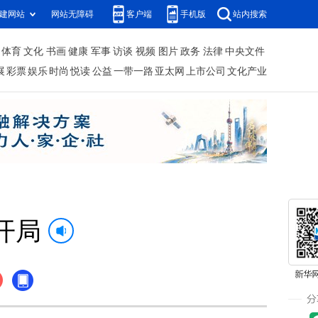
建网站
网站无障碍
客户端
手机版
站内搜索
体育
文化
书画
健康
军事
访谈
视频
图片
政务
法律
中央文件
展
彩票
娱乐
时尚
悦读
公益
一带一路
亚太网
上市公司
文化产业
开局