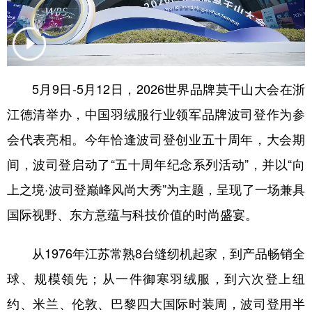
学术中国
乡村振兴
银龄
溯源中国
城市
旅游
能源
会展
彩票
娱乐
时尚
悦读
5月9日-5月12日，2026世界品牌莫干山大会在浙
江德清举办，中国羽绒服行业领军品牌波司登作为参
公益
一带一路
亚太网
上市公司
会代表亮相。今年恰逢波司登创业五十周年，大会期
文化产业
间，波司登启动了“五十周年纪念系列活动”，并以“向
上之境·波司登巅峰风尚大秀”为主题，呈现了一场兼具
地方频道
国际视野、东方意蕴与科技价值的时尚盛宴。
北京
天津
河北
山西
从1976年江苏常熟8台缝纫机起家，到产品畅销全
辽宁
吉林
上海
江苏
球、规模领先；从一件御寒羽绒服，到六次登上纽
浙江
安徽
福建
江西
约、米兰、伦敦、巴黎四大国际时装周，波司登用半