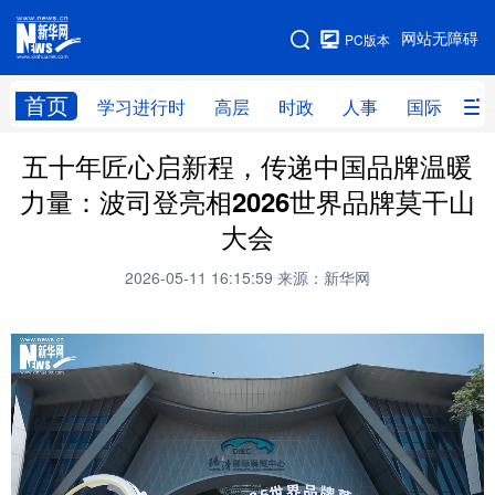
手机版
网站无障碍
PC版本
网站地图
首页
学习进行时
高层
时政
人事
国际
财
五十年匠心启新程，传递中国品牌温暖
学习进行时
高层
时政
人事
力量：波司登亮相2026世界品牌莫干山
国际
财经
网评
港澳
大会
台湾
思客智库
全球连线
教育
2026-05-11 16:15:59
来源：新华网
科技
科创
量子
体育
文化
书画
健康
军事
访谈
视频
图片
政务
法律
中央文件
金融
汽车
食品
人居
信息化
数字经济