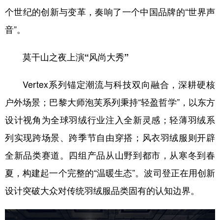
山东
河南
湖北
湖南
个世纪的创新与变革，奏响了一个中国品牌的“世界声
广东
广西
海南
重庆
音”。
四川
贵州
云南
西藏
莫干山之夜上演“风尚大秀”
陕西
甘肃
青海
宁夏
Vertex系列锚定潮流与科技双向融合，深耕硬核
新疆
内蒙古
黑龙江
户外场景；巴黎大师泡芙系列秉持“轻盈哲学”，以东方
设计视角为全球羽绒行业注入全新灵感；轻薄羽绒系
多语种频道
列实现跨场景、跨季节自由穿搭；风衣羽绒服则开辟
English
Español
Français
عربى
全新品类赛道。四组产品从山野到都市，从寒冬到春
Русский язык
日本語
한국어
夏，构建起一个完整的“温暖生态”。波司登正在用创新
Deutsch
Português
设计突破大众对传统羽绒服品类固有的认知边界。