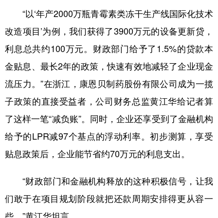
山东
河南
湖北
湖南
“以‘年产2000万瓶青霉素类冻干生产线国际化技术
广东
广西
海南
重庆
改造项目’为例，我们获得了3900万元的设备更新贷，
四川
贵州
云南
西藏
利息总共约100万元。财政部门给予了1.5%的贷款本
陕西
甘肃
青海
宁夏
金贴息、最长2年的政策，快速有效地减轻了企业现金
流压力。”在浙江，康恩贝制药股份有限公司成为一揽
新疆
内蒙古
黑龙江
子政策的直接受益者，公司财务总监黄江华给记者算
了这样一笔“减负账”。同时，企业还享受到了金融机构
多语种频道
给予的LPR减97个基点的浮动利率。初步测算，享受
English
Español
Français
عربى
贴息政策后，企业能节省约70万元的利息支出。
Русский язык
日本語
한국어
“财政部门和金融机构释放的这种积极信号，让我
Deutsch
Português
们敢于在项目规划阶段就把还款周期安排得更从容一
些。”黄江华坦言。