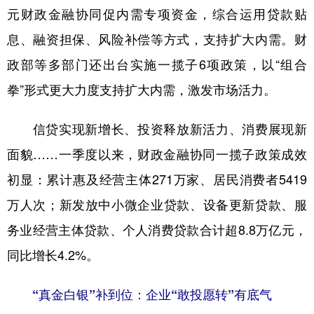
元财政金融协同促内需专项资金，综合运用贷款贴
学术中国
乡村振兴
银龄
溯源中国
息、融资担保、风险补偿等方式，支持扩大内需。财
城市
旅游
能源
会展
政部等多部门还出台实施一揽子6项政策，以“组合
彩票
娱乐
时尚
悦读
拳”形式更大力度支持扩大内需，激发市场活力。
公益
一带一路
亚太网
上市公司
信贷实现新增长、投资释放新活力、消费展现新
文化产业
面貌……一季度以来，财政金融协同一揽子政策成效
初显：累计惠及经营主体271万家、居民消费者5419
地方频道
万人次；新发放中小微企业贷款、设备更新贷款、服
务业经营主体贷款、个人消费贷款合计超8.8万亿元，
北京
天津
河北
山西
同比增长4.2%。
辽宁
吉林
上海
江苏
浙江
安徽
福建
江西
“真金白银”补到位：企业“敢投愿转”有底气