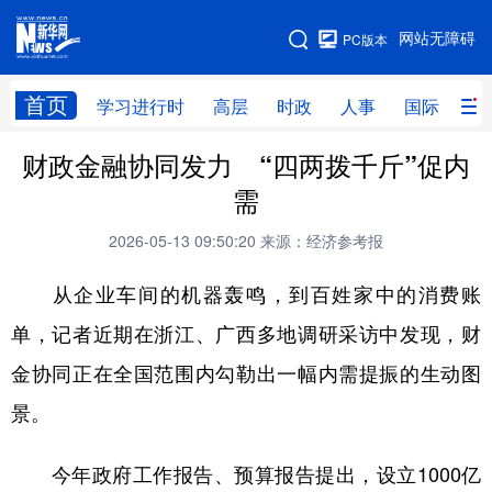
手机版
网站无障碍
PC版本
网站地图
首页
学习进行时
高层
时政
人事
国际
财
财政金融协同发力 “四两拨千斤”促内
学习进行时
高层
时政
人事
需
国际
财经
网评
港澳
2026-05-13 09:50:20
来源：经济参考报
台湾
思客智库
全球连线
教育
从企业车间的机器轰鸣，到百姓家中的消费账
科技
科创
量子
体育
单，记者近期在浙江、广西多地调研采访中发现，财
文化
书画
健康
军事
金协同正在全国范围内勾勒出一幅内需提振的生动图
访谈
视频
图片
政务
景。
法律
中央文件
金融
汽车
今年政府工作报告、预算报告提出，设立1000亿
食品
人居
信息化
数字经济