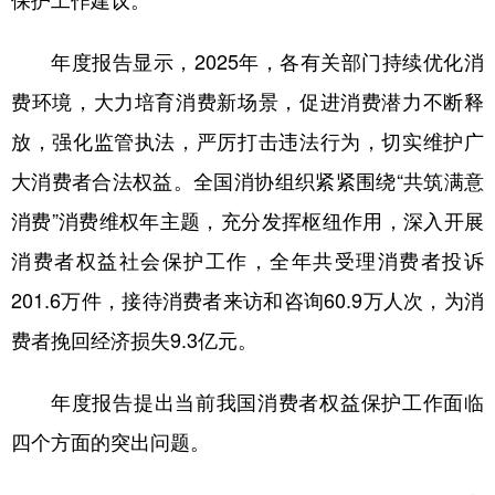
保护工作建议。
学术中国
乡村振兴
银龄
溯源中国
年度报告显示，2025年，各有关部门持续优化消
城市
旅游
能源
会展
费环境，大力培育消费新场景，促进消费潜力不断释
彩票
娱乐
时尚
悦读
放，强化监管执法，严厉打击违法行为，切实维护广
大消费者合法权益。全国消协组织紧紧围绕“共筑满意
公益
一带一路
亚太网
上市公司
消费”消费维权年主题，充分发挥枢纽作用，深入开展
文化产业
消费者权益社会保护工作，全年共受理消费者投诉
201.6万件，接待消费者来访和咨询60.9万人次，为消
地方频道
费者挽回经济损失9.3亿元。
北京
天津
河北
山西
年度报告提出当前我国消费者权益保护工作面临
辽宁
吉林
上海
江苏
四个方面的突出问题。
浙江
安徽
福建
江西