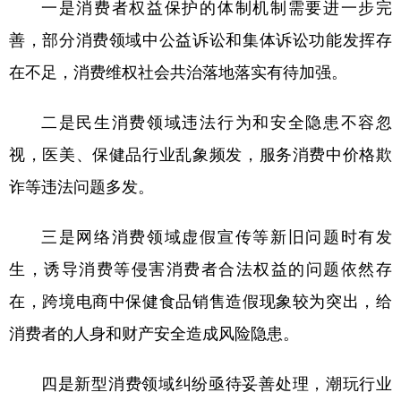
山东
河南
湖北
湖南
一是消费者权益保护的体制机制需要进一步完
善，部分消费领域中公益诉讼和集体诉讼功能发挥存
广东
广西
海南
重庆
在不足，消费维权社会共治落地落实有待加强。
四川
贵州
云南
西藏
陕西
甘肃
青海
宁夏
二是民生消费领域违法行为和安全隐患不容忽
视，医美、保健品行业乱象频发，服务消费中价格欺
新疆
内蒙古
黑龙江
诈等违法问题多发。
多语种频道
三是网络消费领域虚假宣传等新旧问题时有发
English
Español
Français
عربى
生，诱导消费等侵害消费者合法权益的问题依然存
Русский язык
日本語
한국어
在，跨境电商中保健食品销售造假现象较为突出，给
消费者的人身和财产安全造成风险隐患。
Deutsch
Português
四是新型消费领域纠纷亟待妥善处理，潮玩行业