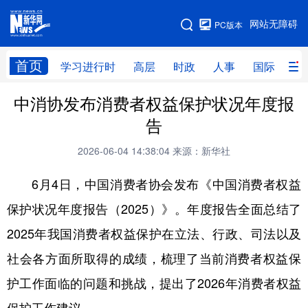
手机版
网站无障碍
PC版本
网站地图
首页
学习进行时
高层
时政
人事
国际
财
中消协发布消费者权益保护状况年度报
学习进行时
高层
时政
人事
告
国际
财经
网评
港澳
2026-06-04 14:38:04
来源：新华社
台湾
思客智库
全球连线
教育
6月4日，中国消费者协会发布《中国消费者权益
科技
科创
量子
体育
保护状况年度报告（2025）》。年度报告全面总结了
文化
书画
健康
军事
2025年我国消费者权益保护在立法、行政、司法以及
访谈
视频
图片
政务
社会各方面所取得的成绩，梳理了当前消费者权益保
法律
中央文件
金融
汽车
护工作面临的问题和挑战，提出了2026年消费者权益
食品
人居
信息化
数字经济