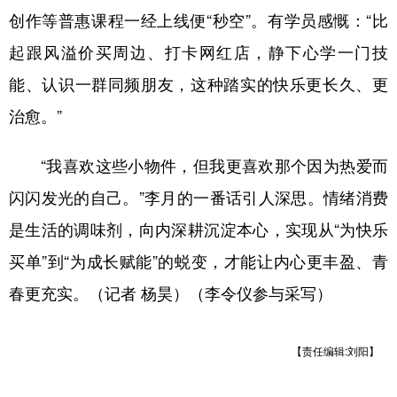
创作等普惠课程一经上线便“秒空”。有学员感慨：“比
起跟风溢价买周边、打卡网红店，静下心学一门技
能、认识一群同频朋友，这种踏实的快乐更长久、更
治愈。”
“我喜欢这些小物件，但我更喜欢那个因为热爱而
闪闪发光的自己。”李月的一番话引人深思。情绪消费
是生活的调味剂，向内深耕沉淀本心，实现从“为快乐
买单”到“为成长赋能”的蜕变，才能让内心更丰盈、青
春更充实。（记者 杨昊）（李令仪参与采写）
【责任编辑:刘阳】