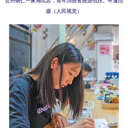
贵州铜仁一家潮玩店，青年消费者挑选包挂。申逸恺
山东
河南
湖北
湖南
摄（人民视觉）
广东
广西
海南
重庆
四川
贵州
云南
西藏
陕西
甘肃
青海
宁夏
新疆
内蒙古
黑龙江
多语种频道
English
Español
Français
عربى
Русский язык
日本語
한국어
Deutsch
Português