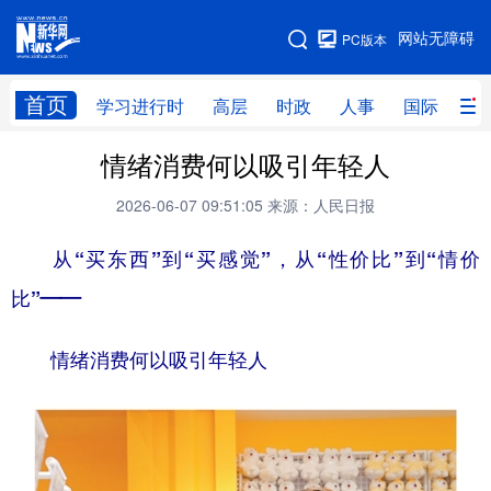
手机版
网站无障碍
PC版本
网站地图
首页
学习进行时
高层
时政
人事
国际
财
情绪消费何以吸引年轻人
学习进行时
高层
时政
人事
2026-06-07 09:51:05
来源：人民日报
国际
财经
网评
港澳
从“买东西”到“买感觉”，从“性价比”到“情价
台湾
思客智库
全球连线
教育
比”——
科技
科创
量子
体育
文化
书画
健康
军事
情绪消费何以吸引年轻人
访谈
视频
图片
政务
法律
中央文件
金融
汽车
食品
人居
信息化
数字经济