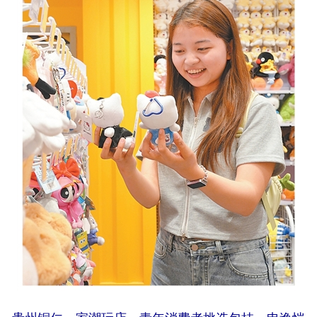
学术中国
乡村振兴
银龄
溯源中国
城市
旅游
能源
会展
彩票
娱乐
时尚
悦读
公益
一带一路
亚太网
上市公司
文化产业
地方频道
北京
天津
河北
山西
辽宁
吉林
上海
江苏
浙江
安徽
福建
江西