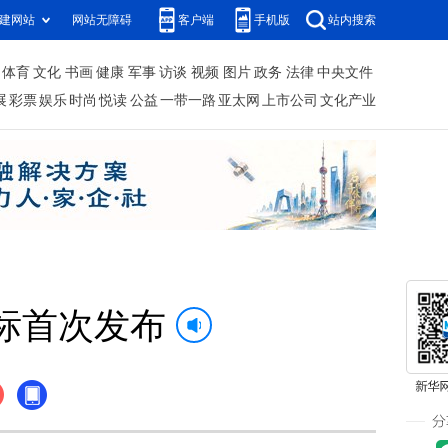
建网站
网站无障碍
客户端
手机版
站内搜索
体育
文化
书画
健康
军事
访谈
视频
图片
政务
法律
中央文件
展
彩票
娱乐
时尚
悦读
公益
一带一路
亚太网
上市公司
文化产业
标首次发布