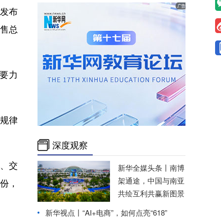
闻发布
零售总
要力
展规律
深度观察
、交
新华全媒头条丨
南博
架通途，中国与南亚
月份，
共绘互利共赢新图景
新华视点丨
“AI+电商”，如何点亮“618”