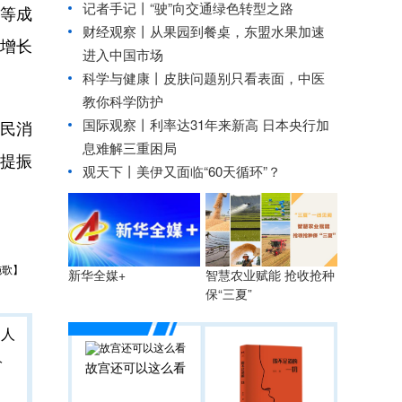
记者手记丨“驶”向交通绿色转型之路
等成
财经观察丨
从果园到餐桌，东盟水果加速
额增长
进入中国市场
科学与健康丨皮肤问题别只看表面，中医
教你科学防护
国际观察丨
利率达31年来新高 日本央行加
民消
息难解三重困局
提振
观天下丨美伊又面临“60天循环”？
施歌】
智慧农业赋能 抢收抢种
新华全媒+
保“三夏”
人
故宫还可以这么看