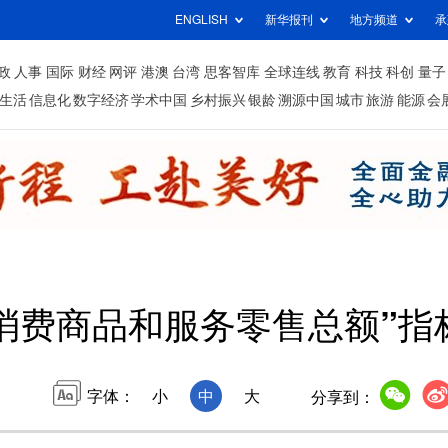
ENGLISH
新华报刊
地方频道
承
政
人事
国际
财经
网评
港澳
台湾
思客智库
全球连线
教育
科技
科创
量子
生活
信息化
数字经济
学术中国
乡村振兴
银龄
溯源中国
城市
旅游
能源
会
消费商品和服务零售总额”指
字体：
小
中
大
分享到：