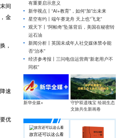
有重要启示意义
年末间
新华视点丨
“AI+教育”，如何“加”出未来
右，金
星空有约丨
端午赛龙舟 天上也“飞龙”
观天下丨“阿帕奇”坠落背后，美国在秘密转
运石油
新闻分析丨英国未成年人社交媒体禁令能
换，
否“治本”
经济参考报丨
三问电信运营商“新老用户不
同权”
降速
守护双遗瑰宝 绘就生态
新华全媒+
文旅共生新画卷
要优
故宫还可以这么看