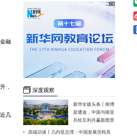
金融
。
升，
深度观察
新华全媒头条丨
南博
架通途，中国与南亚
近几
共绘互利共赢新图景
高端访谈丨几内亚总理：中国发展历程具