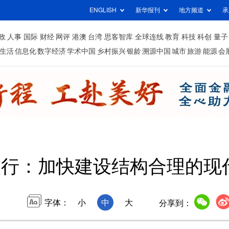
ENGLISH
新华报刊
地方频道
承
政
人事
国际
财经
网评
港澳
台湾
思客智库
全球连线
教育
科技
科创
量子
生活
信息化
数字经济
学术中国
乡村振兴
银龄
溯源中国
城市
旅游
能源
会
银行：加快建设结构合理的现
字体：
小
中
大
分享到：