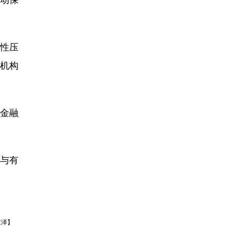
性压
机构
金融
与有
京泽】