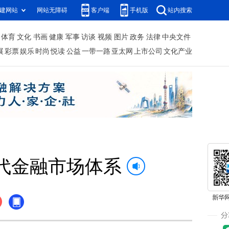
建网站
网站无障碍
客户端
手机版
站内搜索
体育
文化
书画
健康
军事
访谈
视频
图片
政务
法律
中央文件
展
彩票
娱乐
时尚
悦读
公益
一带一路
亚太网
上市公司
文化产业
代金融市场体系