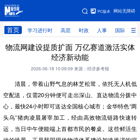
手机版
网站无障碍
PC版本
网站地图
首页
学习进行时
高层
时政
人事
国际
财
物流网建设提质扩面 万亿赛道激活实体
学习进行时
高层
时政
人事
经济新动能
国际
财经
网评
港澳
2026-06-18 10:09:09
来源：经济参考报
台湾
思客智库
全球连线
教育
清晨，带着山野气息的林芝松茸，依托无人机低
科技
科创
量子
体育
空配送，仅需20分钟便可走出深山、直达物流分拨中
文化
书画
健康
军事
心，最快24小时即可送达全国核心城市；金华特色“两
访谈
视频
图片
政务
头乌”猪肉凌晨屠宰加工，经由高效物流链路快速转
法律
中央文件
金融
汽车
运，当日中午便能端上首都市民的餐桌。这些鲜活生
食品
人居
信息化
数字经济