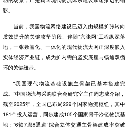
动的场景，正是我国现代物流体系建设加速推进的缩
影。
学术中国
乡村振兴
银龄
溯源中国
城市
旅游
能源
会展
当前，我国物流网络建设已迈入由规模扩张转向
彩票
娱乐
时尚
悦读
质效提升的关键攻坚阶段。伴随“六张网”工程纵深落
地，一张数智化、一体化的现代物流大网正深度嵌入
公益
一带一路
亚太网
上市公司
实体经济产业链，成为扩内需的坚实底座与畅通双循
文化产业
环的关键纽带。
地方频道
“我国现代物流基础设施主骨架已基本搭建完
成。”中国物流与采购联合会研究室主任周志成介绍，
北京
天津
河北
山西
截至2025年，全国已布局229个国家物流枢纽，其中
辽宁
吉林
上海
江苏
181个投入运营，同步建成105个国家骨干冷链物流基
浙江
安徽
福建
江西
地；“6轴7廊8通道”综合立体交通主骨架建成率突破