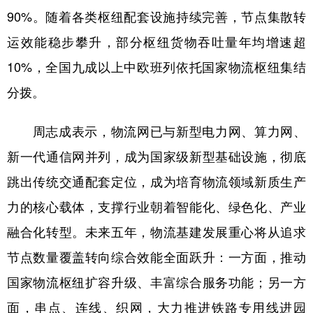
山东
河南
湖北
湖南
90%。随着各类枢纽配套设施持续完善，节点集散转
广东
广西
海南
重庆
运效能稳步攀升，部分枢纽货物吞吐量年均增速超
四川
贵州
云南
西藏
10%，全国九成以上中欧班列依托国家物流枢纽集结
分拨。
陕西
甘肃
青海
宁夏
新疆
内蒙古
黑龙江
周志成表示，物流网已与新型电力网、算力网、
新一代通信网并列，成为国家级新型基础设施，彻底
多语种频道
跳出传统交通配套定位，成为培育物流领域新质生产
English
Español
Français
عربى
力的核心载体，支撑行业朝着智能化、绿色化、产业
融合化转型。未来五年，物流基建发展重心将从追求
Русский язык
日本語
한국어
节点数量覆盖转向综合效能全面跃升：一方面，推动
Deutsch
Português
国家物流枢纽扩容升级、丰富综合服务功能；另一方
面，串点、连线、织网，大力推进铁路专用线进园